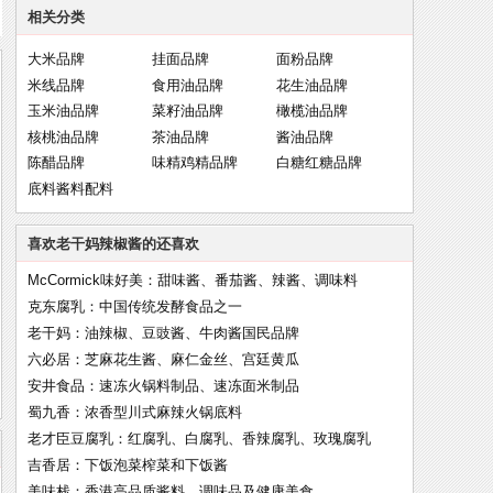
相关分类
大米品牌
挂面品牌
面粉品牌
米线品牌
食用油品牌
花生油品牌
玉米油品牌
菜籽油品牌
橄榄油品牌
核桃油品牌
茶油品牌
酱油品牌
陈醋品牌
味精鸡精品牌
白糖红糖品牌
底料酱料配料
喜欢老干妈辣椒酱的还喜欢
McCormick味好美：甜味酱、番茄酱、辣酱、调味料
克东腐乳：中国传统发酵食品之一
老干妈：油辣椒、豆豉酱、牛肉酱国民品牌
六必居：芝麻花生酱、麻仁金丝、宫廷黄瓜
安井食品：速冻火锅料制品、速冻面米制品
蜀九香：浓香型川式麻辣火锅底料
老才臣豆腐乳：红腐乳、白腐乳、香辣腐乳、玫瑰腐乳
吉香居：下饭泡菜榨菜和下饭酱
美味栈：香港高品质酱料、调味品及健康美食