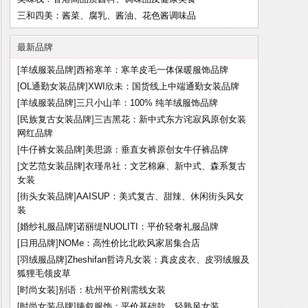
三和四美：酱菜、腐乳、酱油、花色酱调味品
最新品牌
[
羊绒服装品牌
]
西裕寒羊：寒羊皮毛一体保暖服饰品牌
[
OL通勤女装品牌
]
XWI欣未：国货线上中端通勤女装品牌
[
羊绒服装品牌
]
三只小山羊：100% 纯羊绒服饰品牌
[
民族复古女装品牌
]
三吉黑花：新中式东方诧寂风原创女装
网红品牌
[
牛仔裤女装品牌
]
美思源：垂直女裤原创女牛仔裤品牌
[
文艺范女装品牌
]
衣瑾帛社：文艺棉麻、新中式、森系复古
女装
[
街头女装品牌
]
AAISUP：美式复古、甜辣、休闲街头风女
装
[
婚纱礼服品牌
]
诺丽缇NUOLITI：平价轻奢礼服品牌
[
日用品牌
]
NOMe：高性价比北欧风家居集合店
[
羽绒服品牌
]
Zheshifan哲诗凡女装：真皮皮衣、皮羽绒服及
狐狸毛领皮草
[
时尚女装
]
别语：杭州平价刚需线女装
[
时尚女装品牌
]
臻叙服饰：平价基础款、轻熟风女装