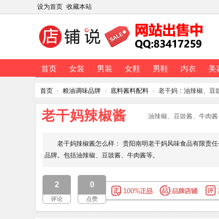
设为首页
收藏本站
首页
女装
男装
女鞋
男鞋
内衣
美
首页
›
粮油调味品牌
›
底料酱料配料
›
老干妈：油辣椒、豆
老干妈辣椒酱
油辣椒、豆豉酱、牛
老干妈辣椒酱怎么样： 贵阳南明老干妈风味食品有限责任
品牌。包括油辣椒、豆豉酱、牛肉酱等。
2
0
评论
点赞