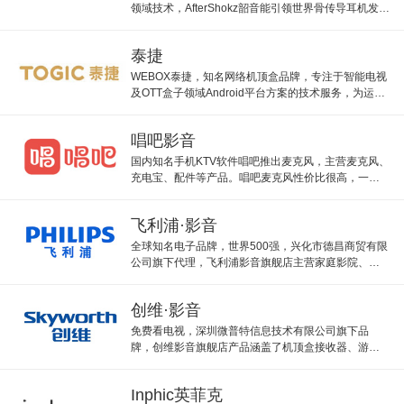
领域技术，AfterShokz韶音能引领世界骨传导耳机发展
潮流。
泰捷
WEBOX泰捷，知名网络机顶盒品牌，专注于智能电视
及OTT盒子领域Android平台方案的技术服务，为运营
商提供整体智能电视运营方案。
唱吧影音
国内知名手机KTV软件唱吧推出麦克风，主营麦克风、
充电宝、配件等产品。唱吧麦克风性价比很高，一般
只需100多块钱。
飞利浦·影音
全球知名电子品牌，世界500强，兴化市德昌商贸有限
公司旗下代理，飞利浦影音旗舰店主营家庭影院、音
响耳机、影碟机、配件等。
创维·影音
免费看电视，深圳微普特信息技术有限公司旗下品
牌，创维影音旗舰店产品涵盖了机顶盒接收器、游戏
机、电视盒子等。
Inphic英菲克