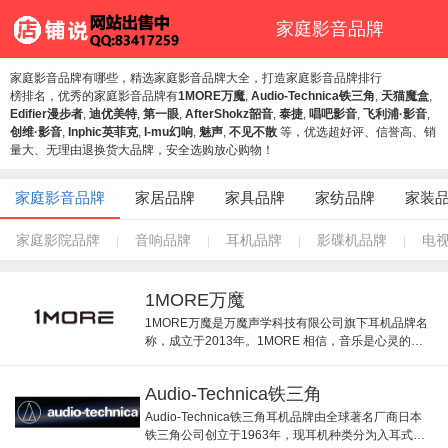
家庭影音品牌
家庭影音品牌有哪些，精选家庭影音品牌大全，打造家庭影音品牌排行
榜排名，优秀的家庭影音品牌有
1MORE万魔
,
Audio-Technica铁三角
,
天猫魔盒
,
Edifier漫步者
,
迪优美特
,
第一眼
,
AfterShokz韶音
,
泰捷
,
唱吧影音
,
飞利浦·影音
,
创维·影音
,
Inphic英菲克
,
I-mu幻响
,
魅声
,
不见不散
等，优选超好评、信誉高、销
量大、无理由退换货大品牌，安全选购放心购物！
家庭影音品牌
家居品牌
家具品牌
家纺品牌
家装
家庭影院品牌
音响品牌
耳机品牌
影碟机品牌
电
|
|
|
|
1MORE万魔
1MORE万魔是万魔声学科技有限公司旗下耳机品牌名
称，成立于2013年。1MORE 相信，音乐是心灵的独
白，运用先进且专业的技术，我们致力于为您呈现更
纯粹、富有感染力的声音。
Audio-Technica铁三角
Audio-Technica铁三角耳机品牌由全球著名厂商日本
铁三角公司创立于1963年，现耳机种类分为入耳式耳