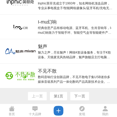
Inphic英菲克成立于1993年，知名网络机顶盒品牌，
专业从事电视盒子/智能网络摄像头/蓝牙耳机/充电无线
鼠标/VR智能产品。
I-mu幻响
经典创意产品有移动电源、蓝牙耳机、生肖音响等，I-
mu幻响致力于智能手环、智能空气盒等智能硬件产品
研发、生产和销售的企业。
魅声
魅力之声，尽在魅声！网络K歌设备服务，专注于K歌
设备。天猫麦克风热销品牌，魅声旗舰店主打电脑手
机直播套装，主播的不二之选。
不见不散
数码音响行业创新品牌，不见不散电子集USB迷你多
媒体音箱系列产品一体化数码产品高新技术企业。不
见不散旗舰店主打老人使用的迷你音响。
上一页
第1页
下一页
首页
十大品牌
发现
我的