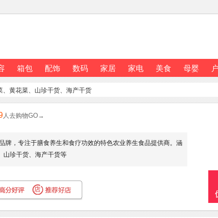
容
箱包
配饰
数码
家居
家电
美食
母婴
菜、黄花菜、山珍干货、海产干货
9
人去购物GO→
品牌，专注于膳食养生和食疗功效的特色农业养生食品提供商。涵
、山珍干货、海产干货等