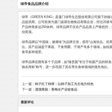
绿帝食品品牌介绍
绿帝（GREEN KING）是厦门绿帝生态股份有限公司旗下的
品提供商。公司前身为厦门嘉祺生物食品有限企业，经过20多
产品种类多达250余种。绿帝品牌不仅在产品品质上严格把控，还
信奖项。
绿帝品牌以“中国味，健康味”为品牌主张，倡导“山海珍品、优
位。其产品涵盖干果蔬、干食用菌、干海产等多个领域，如桂
食等多种场景。
绿帝品牌还拥有多个子品牌，如“臻贵圆”专注于桂圆产品的研发
驰名商标”称号，进一步巩固了其在养生食材领域的领先地位。
上一篇：
柿子红了柿饼：以柿子加工为主地方特色
下一篇：
溜溜果园：青梅全产业链食品
最新评论