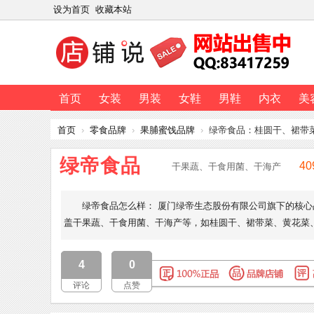
设为首页
收藏本站
首页
女装
男装
女鞋
男鞋
内衣
美
首页
›
零食品牌
›
果脯蜜饯品牌
›
绿帝食品：桂圆干、裙带
绿帝食品
40
干果蔬、干食用菌、干海产
绿帝食品怎么样： 厦门绿帝生态股份有限公司旗下的核心
盖干果蔬、干食用菌、干海产等，如桂圆干、裙带菜、黄花菜
4
0
评论
点赞