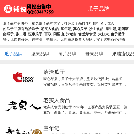
瓜子品牌
瓜子品牌有哪些，精选瓜子品牌大全，打造瓜子品牌排行榜排名，优秀
的瓜子品牌有
洽洽瓜子
,
老实人食品
,
童年记
,
真心瓜子
,
沙土食品
,
厚生记
,
老闫家
南瓜子
,
张二嘎
,
恒康瓜子
,
百联
,
阿里山
,
张老吉
,
含羞草食品
,
大好大
,
傻子瓜子
等，优选超好评、信誉高、销量大、无理由退换货大品牌，安全选购放心购物！
瓜子品牌
坚果品牌
薯片品牌
糖果品牌
果脯蜜饯
洽洽瓜子
匠心品质，瓜子十大品牌，坚果炒货行业知名品牌，
安徽名牌，专业从事坚果炒货类、焙烤类和薯片类等
休闲食品洽洽瓜子以其美味畅销国内市场。
老实人食品
老实人食品创建于1998年，主要产品为袋装蚕豆、葵
花籽、西瓜子、青豆、黄金豆、花生、坚果系列产品
等休闲食品。
童年记