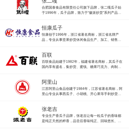
张二嘎
合肥国泰食品有限责任公司旗下品牌，张二嘎瓜子始
于1996年，瓜子品牌，致力于“徽派炒货”系列产品研
发的现代化企业。
恒康瓜子
恒康创于1996年，浙江省著名商标，浙江省名牌产
品，专业从事坚果炒货休闲食品生产、加工、销售的
大型综合性企业。恒康主打瓜子和坚果。
百联
百联食品始建于1982年，福建省著名商标，其瓜子在
国内享有盛名，集炒货、蜜饯、糖果巧克力、肉制品
等系列食品现代化综合性企业
阿里山
江苏阿里山食品创建于1984年，江苏省著名商标，阿
里山专业从事西瓜子、小胡桃、开心果等手剥炒货坚
果的研发和生产的企业。
张老吉
专业生产香瓜子品牌，张老吉让每一粒瓜子的香味都
是纯正天然的粹香，品尝后香味纯正、回味悠长、顿
然生津。