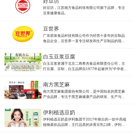
好豆坊
好豆坊，江苏南方食品科技有限公司旗下品牌，专注
豆浆健康食品。
豆世界
广东碧泉食品科技有限公司作为经营十多年的豆制品
食品企业，豆世界一直专注研发和生产豆制品的现代
化大型食品企业。
白玉豆浆豆腐
白玉豆浆隶属于北京二商希杰食品有限责任公司，主
打豆腐、豆制，白玉品牌自1977年起被评为“中华老字
号”，并在2013年获得“中国驰名商标”称号。
南方黑芝麻
南方黑芝麻集团股份有限公司，是中国知名的黑芝麻
产业品牌，专注于黑芝麻健康产品的研发、生产与销
售。包括黑芝麻糊、黑芝麻饮料、富硒大米、谷物
粉、休闲食品等。
伊利植选豆奶
伊利植选豆奶是伊利集团于2017年推出的一款中高端
植物基饮品品牌，主打品质的浓香豆乳口碑，伊利旗
下战略性植物蛋白饮料品牌。