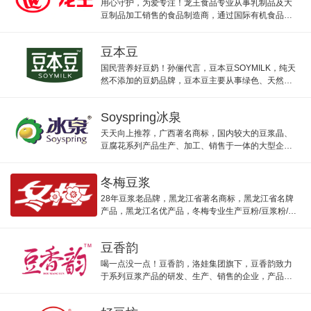
用心守护，为爱专注！龙王食品专业从事乳制品及大
豆制品加工销售的食品制造商，通过国际有机食品认
证的豆奶粉生产企业。
豆本豆
国民营养好豆奶！孙俪代言，豆本豆SOYMILK，纯天
然不添加的豆奶品牌，豆本豆主要从事绿色、天然、
健康豆制品一体化企业。
Soyspring冰泉
天天向上推荐，广西著名商标，国内较大的豆浆晶、
豆腐花系列产品生产、加工、销售于一体的大型企
业，Soyspring冰泉豆花以天然、健康、安全方便著
称。
冬梅豆浆
28年豆浆老品牌，黑龙江省著名商标，黑龙江省名牌
产品，黑龙江名优产品，冬梅专业生产豆粉/豆浆粉/豆
奶粉的高新技术企业。
豆香韵
喝一点没一点！豆香韵，洛娃集团旗下，豆香韵致力
于系列豆浆产品的研发、生产、销售的企业，产品具
有细腻、浓郁、营养均衡等特点。