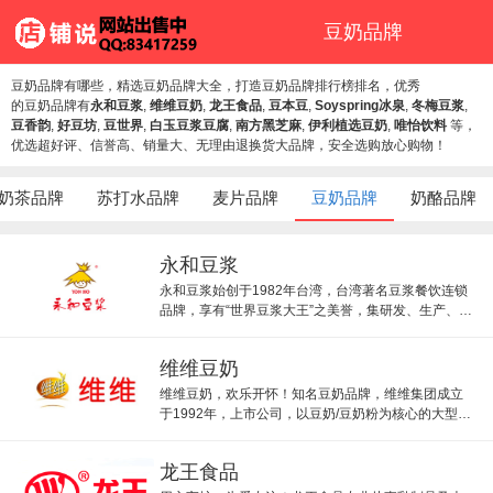
豆奶品牌
豆奶品牌有哪些，精选豆奶品牌大全，打造豆奶品牌排行榜排名，优秀
的豆奶品牌有
永和豆浆
,
维维豆奶
,
龙王食品
,
豆本豆
,
Soyspring冰泉
,
冬梅豆浆
,
豆香韵
,
好豆坊
,
豆世界
,
白玉豆浆豆腐
,
南方黑芝麻
,
伊利植选豆奶
,
唯怡饮料
等，
优选超好评、信誉高、销量大、无理由退换货大品牌，安全选购放心购物！
奶茶品牌
苏打水品牌
麦片品牌
豆奶品牌
奶酪品牌
永和豆浆
永和豆浆始创于1982年台湾，台湾著名豆浆餐饮连锁
品牌，享有“世界豆浆大王”之美誉，集研发、生产、销
售于一体的专业豆浆、快餐生产企业。
维维豆奶
维维豆奶，欢乐开怀！知名豆奶品牌，维维集团成立
于1992年，上市公司，以豆奶/豆奶粉为核心的大型食
品制造企业。
龙王食品