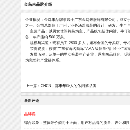
金鸟来品牌介绍
企业概况：金鸟来品牌隶属于广东金鸟来服饰有限公司，成立于 
之一。公司总部位于广州，业务涵盖服装的设计、研发、生产
主营产品：以男女休闲裤装为主，产品线包括休闲裤、牛仔裤和商
备，年产能约 500 万条。
规模与渠道：现有员工 2800 多人，遍布全国的专卖店、
荣誉资质：获得“广东省著名商标”“AAA 级质量信用企业”
发展历程：从单一的男女裤装生产企业，逐步向品牌化、渠道
为完整的产业链体系。
上一篇：
CNCN，都市年轻人的休闲裤品牌
最新评论
品牌说
综合印象：整体评价倾向于正面，用户对品牌的质量、设计和性