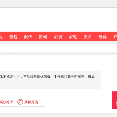
容
箱包
配饰
数码
家居
家电
美食
母婴
休闲裤装为主，产品线包括休闲裤、牛仔裤和商务西裤等，形成