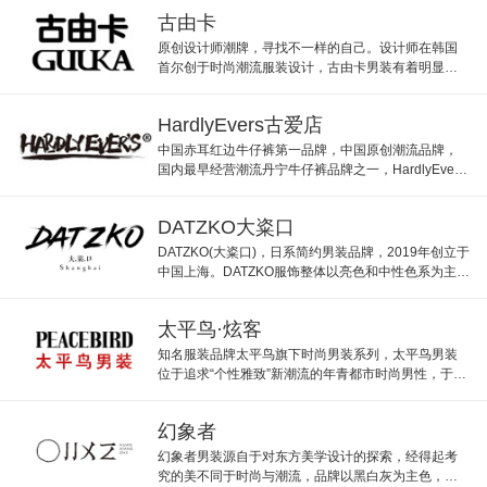
古由卡
原创设计师潮牌，寻找不一样的自己。设计师在韩国
首尔创于时尚潮流服装设计，古由卡男装有着明显的
日系风格，专为时尚达人设计专属服装。
HardlyEvers古爱店
中国赤耳红边牛仔裤第一品牌，中国原创潮流品牌，
国内最早经营潮流丹宁牛仔裤品牌之一，HardlyEvers
风格大胆，色彩鲜艳。
DATZKO大粢口
DATZKO(大粢口)，日系简约男装品牌，2019年创立于
中国上海。DATZKO服饰整体以亮色和中性色系为主，
呈现出成年生活状态的男性形象
太平鸟·炫客
知名服装品牌太平鸟旗下时尚男装系列，太平鸟男装
位于追求“个性雅致”新潮流的年青都市时尚男性，于日
本东京风格一致。
幻象者
幻象者男装源自于对东方美学设计的探索，经得起考
究的美不同于时尚与潮流，品牌以黑白灰为主色，简