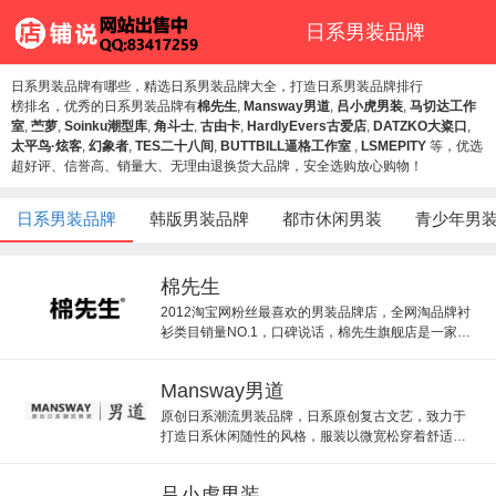
日系男装品牌
日系男装品牌有哪些，精选日系男装品牌大全，打造日系男装品牌排行
榜排名，优秀的日系男装品牌有
棉先生
,
Mansway男道
,
吕小虎男装
,
马切达工作
室
,
苎萝
,
Soinku潮型库
,
角斗士
,
古由卡
,
HardlyEvers古爱店
,
DATZKO大粢口
,
太平鸟·炫客
,
幻象者
,
TES二十八间
,
BUTTBILL逼格工作室
,
LSMEPITY
等，优选
超好评、信誉高、销量大、无理由退换货大品牌，安全选购放心购物！
日系男装品牌
韩版男装品牌
都市休闲男装
青少年男
棉先生
2012淘宝网粉丝最喜欢的男装品牌店，全网淘品牌衬
衫类目销量NO.1，口碑说话，棉先生旗舰店是一家年
轻休闲的日式风格店。
Mansway男道
原创日系潮流男装品牌，日系原创复古文艺，致力于
打造日系休闲随性的风格，服装以微宽松穿着舒适男
装为主。
吕小虎男装