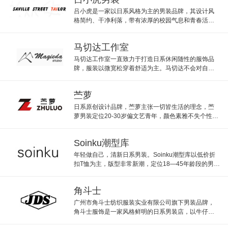
吕小虎是一家以日系风格为主的男装品牌，其设计风
格简约、干净利落，带有浓厚的校园气息和青春活
力，适合喜欢日系风格的男生。
马切达工作室
马切达工作室一直致力于打造日系休闲随性的服饰品
牌，服装以微宽松穿着舒适为主。马切达不会对自己
的产品做过多的夸张的渲染，而是淡淡得展示着每一
处细节。
苎萝
日系原创设计品牌，苎萝主张一切皆生活的理念，苎
萝男装定位20-30岁偏文艺青年，颜色素雅不失个性品
味，值得推荐的日系男装品牌。
Soinku潮型库
年轻做自己，清新日系男装。Soinku潮型库以低价折
扣T恤为主，版型非常新潮，定位18—45年龄段的男性
消费群，适合爱耍酷的学生群体。
角斗士
广州市角斗士纺织服装实业有限公司旗下男装品牌，
角斗士服饰是一家风格鲜明的日系男装店，以牛仔材
质为主，有日系文艺范儿，主打牛仔衣和牛仔裤。