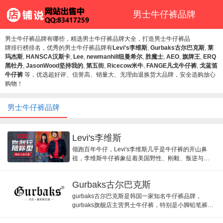
男士牛仔裤品牌
男士牛仔裤品牌有哪些，精选男士牛仔裤品牌大全，打造男士牛仔裤品
牌排行榜排名，优秀的男士牛仔裤品牌有
Levi's李维斯
,
Gurbaks古尔巴克斯
,
莱
玛杰斯
,
HANSCA汉斯卡
,
Lee
,
newmanhill纽曼希尔
,
胜魔士
,
AEO
,
旗牌王
,
ERQ
黑牡丹
,
JasonWood坚持我的
,
第五街
,
Ricecow米牛
,
FANGE凡戈牛仔裤
,
戈蓝笛
牛仔裤
等，优选超好评、信誉高、销量大、无理由退换货大品牌，安全选购放心
购物！
男士牛仔裤品牌
Levi's李维斯
领跑百年牛仔，Levi's李维斯几乎是牛仔裤的开山鼻
祖，李维斯牛仔裤象征着美国野性、刚毅、叛逆与美
国开拓者的精神，已经成为世界上最知名牛仔裤品
牌。
Gurbaks古尔巴克斯
gurbaks古尔巴克斯是韩国一家知名牛仔裤品牌，
gurbaks旗舰店主营男士牛仔裤，特别是小脚铅笔裤牛
仔裤收到青睐。