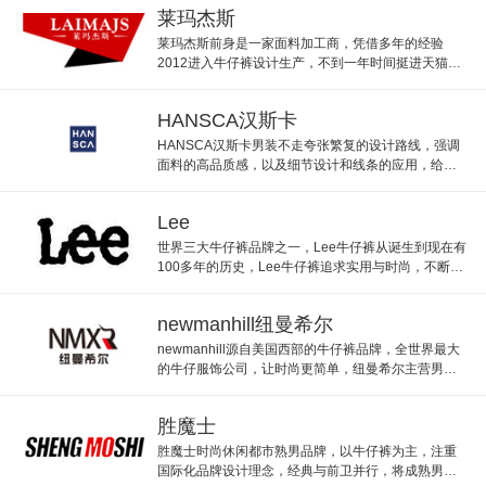
莱玛杰斯
莱玛杰斯前身是一家面料加工商，凭借多年的经验
2012进入牛仔裤设计生产，不到一年时间挺进天猫男
装100强。
HANSCA汉斯卡
HANSCA汉斯卡男装不走夸张繁复的设计路线，强调
面料的高品质感，以及细节设计和线条的应用，给予
了这些看似低调简单的设计以令人惊艳的上身效果。
Lee
世界三大牛仔裤品牌之一，Lee牛仔裤从诞生到现在有
100多年的历史，Lee牛仔裤追求实用与时尚，不断创
新，成为牛仔文化的经典品牌。
newmanhill纽曼希尔
newmanhill源自美国西部的牛仔裤品牌，全世界最大
的牛仔服饰公司，让时尚更简单，纽曼希尔主营男装
牛仔裤，100%正品保证!
胜魔士
胜魔士时尚休闲都市熟男品牌，以牛仔裤为主，注重
国际化品牌设计理念，经典与前卫并行，将成熟男人