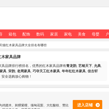
容
箱包
配饰
数码
家居
家电
美食
母婴
,天猫红木家具品牌大全排名有哪些
红木家具品牌
家具品牌排行榜排名，优秀的红木家具品牌有
青龙韵
,
艺铭天下
,
允典
,
家具
,
宋韵
,
老周家具
,
巧夺天工红木家具
,
年年红红木家具
,
佳古轩
，安全选购放心购物！
进入店铺
为鸡翅木、刺猬紫檀、缅甸花梨、大红酸枝、赞比