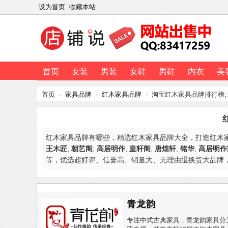
设为首页
收藏本站
首页
女装
男装
女鞋
男鞋
内衣
美
首页
›
家具品牌
›
红木家具品牌
›
淘宝红木家具品牌排行榜
红木家具品牌有哪些，精选红木家具品牌大全，打造红木
王木匠
,
朝艺阁
,
高居明作
,
皇轩阁
,
唐煌轩
,
铭华
,
高居明作
等，优选超好评、信誉高、销量大、无理由退换货大品牌
青龙韵
专注中式古典家具，青龙韵家具分