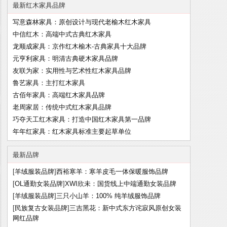
最新红木家具品牌
写意森林家具：原创设计与现代老榆木红木家具
中信红木：高端中式古典红木家具
龙顺成家具：京作红木榆木-古典家具十大品牌
元亨利家具：明清古典硬木家具品牌
友联为家：实用性与艺术性红木家具品牌
鲁艺家具：主打红木家具
古佰年家具：高端红木家具品牌
老周家居：传统中式红木家具品牌
巧夺天工红木家具：打造中国红木家具第一品牌
年年红家具：红木家具标准主要起草单位
最新品牌
[
羊绒服装品牌
]
西裕寒羊：寒羊皮毛一体保暖服饰品牌
[
OL通勤女装品牌
]
XWI欣未：国货线上中端通勤女装品牌
[
羊绒服装品牌
]
三只小山羊：100% 纯羊绒服饰品牌
[
民族复古女装品牌
]
三吉黑花：新中式东方诧寂风原创女装
网红品牌