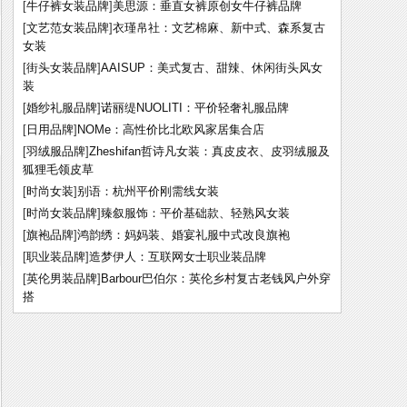
[
牛仔裤女装品牌
]
美思源：垂直女裤原创女牛仔裤品牌
[
文艺范女装品牌
]
衣瑾帛社：文艺棉麻、新中式、森系复古
女装
[
街头女装品牌
]
AAISUP：美式复古、甜辣、休闲街头风女
装
[
婚纱礼服品牌
]
诺丽缇NUOLITI：平价轻奢礼服品牌
[
日用品牌
]
NOMe：高性价比北欧风家居集合店
[
羽绒服品牌
]
Zheshifan哲诗凡女装：真皮皮衣、皮羽绒服及
狐狸毛领皮草
[
时尚女装
]
别语：杭州平价刚需线女装
[
时尚女装品牌
]
臻叙服饰：平价基础款、轻熟风女装
[
旗袍品牌
]
鸿韵绣：妈妈装、婚宴礼服中式改良旗袍
[
职业装品牌
]
造梦伊人：互联网女士职业装品牌
[
英伦男装品牌
]
Barbour巴伯尔：英伦乡村复古老钱风户外穿
搭