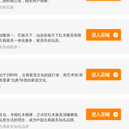
，因价格公道，颇受用户青睐。
评价格实惠
进入店铺
销量第一。艺铭天下，仙游县铭天下红木家具有限
古典家具一体化服务，家具性价比高。
木家具销量第一
进入店铺
于1993年，古典家居文化的践行者，将艺术性/美
显著“允典”特质的家居文化。
者
进入店铺
木文化，专精红木雕琢，王木匠红木家具清幽雅致、
品质生活的理念，成为中国古典家具知名品牌。
 古典家具知名品牌