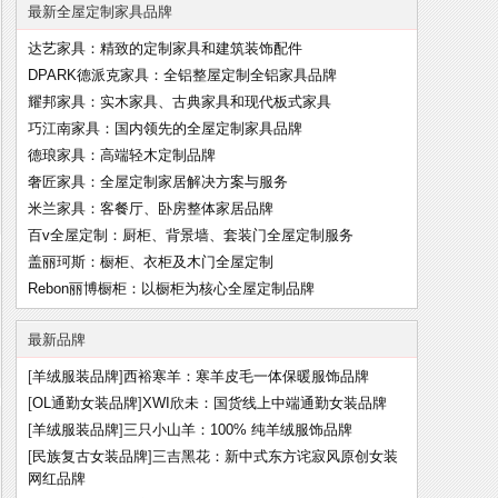
最新全屋定制家具品牌
达艺家具：精致的定制家具和建筑装饰配件
DPARK德派克家具：全铝整屋定制全铝家具品牌
耀邦家具：实木家具、古典家具和现代板式家具
巧江南家具：国内领先的全屋定制家具品牌
德琅家具：高端轻木定制品牌
奢匠家具：全屋定制家居解决方案与服务
米兰家具：客餐厅、卧房整体家居品牌
百v全屋定制：厨柜、背景墙、套装门全屋定制服务
盖丽珂斯：橱柜、衣柜及木门全屋定制
Rebon丽博橱柜：以橱柜为核心全屋定制品牌
最新品牌
[
羊绒服装品牌
]
西裕寒羊：寒羊皮毛一体保暖服饰品牌
[
OL通勤女装品牌
]
XWI欣未：国货线上中端通勤女装品牌
[
羊绒服装品牌
]
三只小山羊：100% 纯羊绒服饰品牌
[
民族复古女装品牌
]
三吉黑花：新中式东方诧寂风原创女装
网红品牌