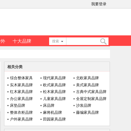
我要登录
户外
十大品牌
搜索
搜
相关分类
索
•
综合整体家具
•
现代家具品牌
•
北欧家具品牌
•
实木家具品牌
•
欧式家具品牌
•
美式家具品牌
•
红木家具品牌
•
松木家具品牌
•
古典中式家具品牌
•
办公家具品牌
•
儿童家具品牌
•
全屋定制家具品牌
•
床垫品牌
•
床品牌
•
沙发品牌
•
整体衣柜品牌
•
麻将机品牌
•
藤编家具品牌
•
户外家具品牌
•
田园家具品牌