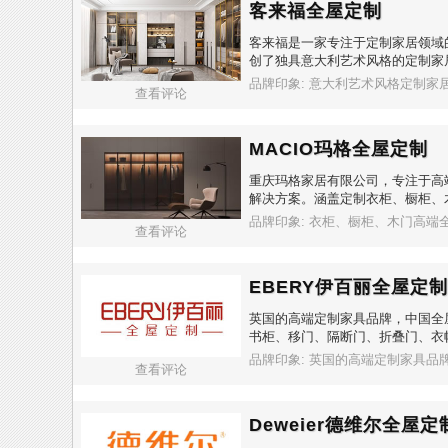
客来福全屋定制
客来福是一家专注于定制家居领域
创了独具意大利艺术风格的定制家
家居空间解决方案。
品牌印象: 意大利艺术风格定制家
查看评论
MACIO玛格全屋定制
重庆玛格家居有限公司，专注于高
解决方案。涵盖定制衣柜、橱柜、
品牌印象: 衣柜、橱柜、木门高端
查看评论
EBERY伊百丽全屋定
英国的高端定制家具品牌，中国全
书柜、移门、隔断门、折叠门、衣
品。
品牌印象: 英国的高端定制家具品
查看评论
Deweier德维尔全屋定