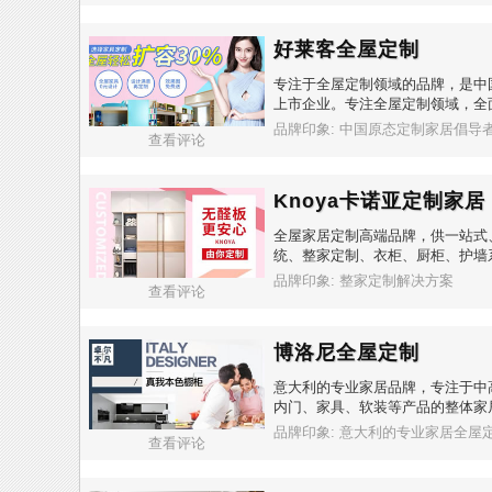
好莱客全屋定制
专注于全屋定制领域的品牌，是中国
上市企业。专注全屋定制领域，全
类
品牌印象: 中国原态定制家居倡导
查看评论
Knoya卡诺亚定制家居
全屋家居定制高端品牌，供一站式
统、整家定制、衣柜、厨柜、护墙
品牌印象: 整家定制解决方案
查看评论
博洛尼全屋定制
意大利的专业家居品牌，专注于中
内门、家具、软装等产品的整体家
品牌印象: 意大利的专业家居全屋
查看评论