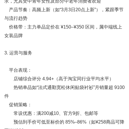
求，尤其受中青年女性及部分中老年消费者欢迎
产品节奏：高频上新（如“3月3日20点上新”），紧跟季节
与流行趋势
价格带：主力单品定价在 ¥150–¥350 区间，属中端线上
女装品牌
3. 运营与服务
平台表现：
店铺综合评分 4.94+（高于淘宝同行业平均水平）
热销单品如“法式通勤宽松休闲贴袋衬衫”月销量超 9100
件
促销策略：
常设优惠：满200减10、官方9折、包邮等
预估到手价可低至标价的 85%–86%（如¥258商品可降