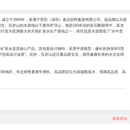
牌，成立于2004年，隶属于景田（深圳）食品饮料集团有限公司。该品牌以天然
念。百岁山的水源地位于惠州罗浮山，地层160米深的岩石断裂带中，富含
打造为亚洲最大的天然矿泉水生产基地之一，依托优质水源塑造了“水中贵
中矿泉水是其核心产品。其包装设计独特，采用平肩瓶型，修长的身形和S型
节包装设计金奖”。此外，百岁山还注重品牌文化，倡导健康长寿的水文化理
家和地区，年总销售量逐年增长。其品牌定位为高端瓶装水，强调高品质、高
发表评论