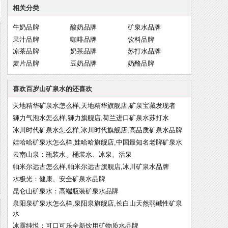
相关分类
牛奶品牌
酸奶品牌
矿泉水品牌
果汁品牌
咖啡品牌
饮料品牌
凉茶品牌
奶茶品牌
苏打水品牌
麦片品牌
豆奶品牌
奶酪品牌
喜欢百岁山矿泉水的还喜欢
天地精华矿泉水怎么样,天地精华旗舰店,矿泉宝藏发现者
狮力气泡水怎么样,狮力旗舰店,荷兰进口矿泉水苏打水
冰川时代矿泉水怎么样,冰川时代旗舰店,高品质矿泉水品牌
娃哈哈矿泉水怎么样,娃哈哈旗舰店,中国最知名老牌矿泉水
云南山泉：瓶装水、桶装水、冰泉、活泉
帕米尔远古怎么样,帕米尔远古旗舰店,冰川矿泉水品牌
水极光：健康、安全矿泉水品牌
昆仑山矿泉水：高端瓶装矿泉水品牌
泉阳泉矿泉水怎么样,泉阳泉旗舰店,长白山天然弱碱性矿泉
水
冰露纯悦：可口可乐全新饮用矿物质水品牌