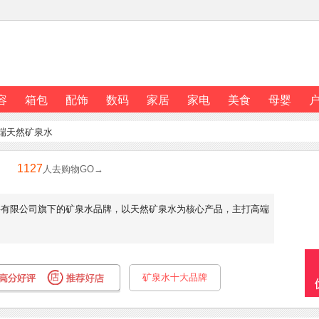
容
箱包
配饰
数码
家居
家电
美食
母婴
高端天然矿泉水
1127
泉水
人去购物GO→
料有限公司旗下的矿泉水品牌，以天然矿泉水为核心产品，主打高端
矿泉水十大品牌