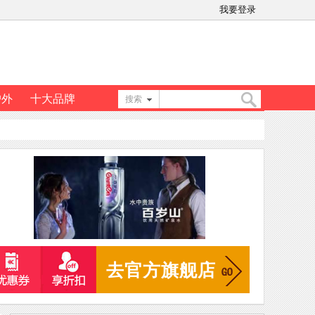
我要登录
户外
十大品牌
搜索
搜
索
去官方旗舰店