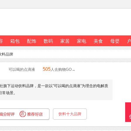
容
箱包
配饰
数码
家居
家电
美食
母婴
饮料品牌
505
可以喝的点滴液
人去购物GO→
旗下运动饮料品牌，是一款以“可以喝的点滴液”为理念的电解质
日常场景。
饮料十大品牌