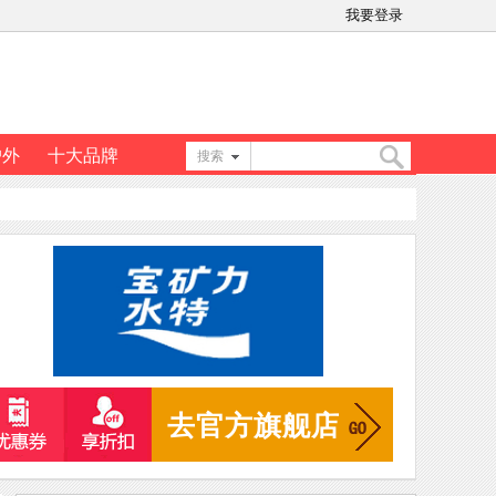
我要登录
户外
十大品牌
搜索
搜
索
去官方旗舰店