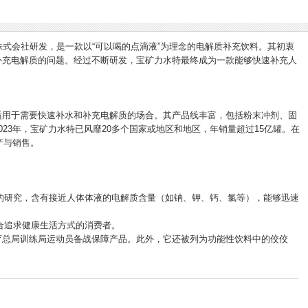
冢制药株式会社研发，是一款以“可以喝的点滴液”为理念的电解质补充饮料。其初衷
补充电解质的问题。经过不断研发，宝矿力水特最终成为一款能够快速补充人
适用于需要快速补水和补充电解质的场合。其产品线丰富，包括粉末冲剂、固
23年，宝矿力水特已风靡20多个国家或地区和地区，年销量超过15亿罐。在
产与销售。
研究，含有接近人体体液的电解质含量（如钠、钾、钙、氯等），能够迅速
合追求健康生活方式的消费者。
育总局训练局运动员备战保障产品。此外，它还被列为功能性饮料中的佼佼