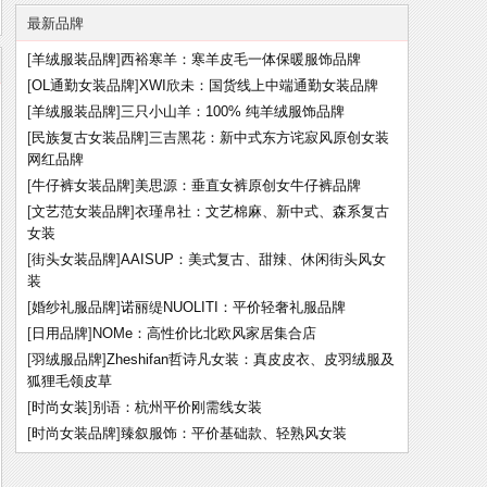
最新品牌
[
羊绒服装品牌
]
西裕寒羊：寒羊皮毛一体保暖服饰品牌
[
OL通勤女装品牌
]
XWI欣未：国货线上中端通勤女装品牌
[
羊绒服装品牌
]
三只小山羊：100% 纯羊绒服饰品牌
[
民族复古女装品牌
]
三吉黑花：新中式东方诧寂风原创女装
网红品牌
[
牛仔裤女装品牌
]
美思源：垂直女裤原创女牛仔裤品牌
[
文艺范女装品牌
]
衣瑾帛社：文艺棉麻、新中式、森系复古
女装
[
街头女装品牌
]
AAISUP：美式复古、甜辣、休闲街头风女
装
[
婚纱礼服品牌
]
诺丽缇NUOLITI：平价轻奢礼服品牌
[
日用品牌
]
NOMe：高性价比北欧风家居集合店
[
羽绒服品牌
]
Zheshifan哲诗凡女装：真皮皮衣、皮羽绒服及
狐狸毛领皮草
[
时尚女装
]
别语：杭州平价刚需线女装
[
时尚女装品牌
]
臻叙服饰：平价基础款、轻熟风女装