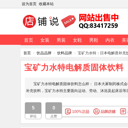
设为首页
收藏本站
首页
女装
男装
女鞋
男鞋
内衣
美
首页
›
饮品品牌
›
饮料品牌
›
宝矿力水特：日本电解质补充
宝矿力水特电解质固体饮料
宝矿力水特电解质固体饮料怎么样： 日本大冢制药株式会社
补充饮料，宝矿力水特主要面向运动、劳动、沐浴及起床后等
5
0
评论
点赞