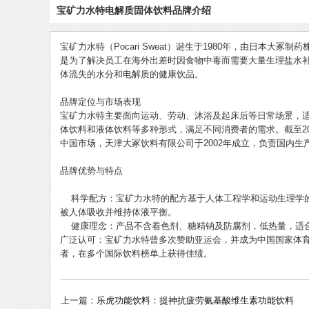
宝矿力水特电解质固体饮料品牌介绍
宝矿力水特（Pocari Sweat）诞生于1980年，由日本大
是为了解决员工在海外出差时因食物中毒而需要大量生理盐水
体流失的水分和电解质的健康饮品。
品牌定位与市场表现
宝矿力水特主要面向运动、劳动、沐浴及起床后等日常场景，
体饮料和液体饮料等多种形式，满足不同消费者的需求。截至20
中国市场，天津大冢饮料有限公司于2002年成立，负责国内生
品牌优势与特点
科学配方：宝矿力水特的配方基于人体工程学和运动生理学的
被人体吸收并维持体液平衡。
健康理念：产品不含着色剂、糖精钠及防腐剂，低热量，适
广泛认可：宝矿力水特曾多次赞助亚运会，并成为中国国家体
者，在多个国际饮料榜单上获得佳绩。
上一篇：
乐虎功能饮料：提神抗疲劳氨基酸维生素功能饮料