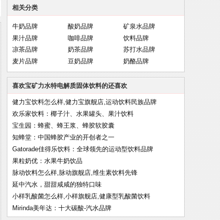
相关分类
牛奶品牌
酸奶品牌
矿泉水品牌
果汁品牌
咖啡品牌
饮料品牌
凉茶品牌
奶茶品牌
苏打水品牌
麦片品牌
豆奶品牌
奶酪品牌
喜欢宝矿力水特电解质固体饮料的还喜欢
健力宝饮料怎么样,健力宝旗舰店,运动饮料民族品牌
欢乐家饮料：椰子汁、水果罐头、果汁饮料
宝生园：蜂蜜、蜂王浆、蜂胶软胶囊
知蜂堂：中国蜂胶产业的开创者之一
Gatorade佳得乐饮料：全球领先的运动型饮料品牌
果粒奶优：水果牛奶饮品
脉动饮料怎么样,脉动旗舰店,维生素饮料先锋
延中汽水，甜甜咸咸的独特口味
小样乳酸菌怎么样,小样旗舰店,健康型乳酸菌饮料
Mirinda美年达：十大碳酸-汽水品牌