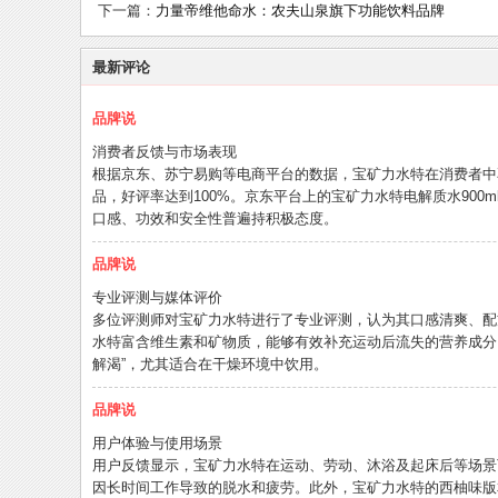
下一篇：
力量帝维他命水：农夫山泉旗下功能饮料品牌
最新评论
品牌说
消费者反馈与市场表现
根据京东、苏宁易购等电商平台的数据，宝矿力水特在消费者中享有
品，好评率达到100%。京东平台上的宝矿力水特电解质水900m
口感、功效和安全性普遍持积极态度。
品牌说
专业评测与媒体评价
多位评测师对宝矿力水特进行了专业评测，认为其口感清爽、配
水特富含维生素和矿物质，能够有效补充运动后流失的营养成分
解渴”，尤其适合在干燥环境中饮用。
品牌说
用户体验与使用场景
用户反馈显示，宝矿力水特在运动、劳动、沐浴及起床后等场景
因长时间工作导致的脱水和疲劳。此外，宝矿力水特的西柚味版