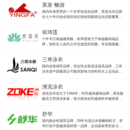
倾力设计。
英发·畅游
国内外体育界的一个非常知名的品牌，英发泳衣品牌
在七十年代由全国仰泳纪录的国家级运动员陈董事创
立，英发泳装泳镜品牌伴随无数运动员一起走过。
依琦莲
十年专注瑜伽健身服，依琦莲致力于瑜伽服高端品
牌，知性女人由内之外绽放您的优雅，专业瑜珈服、
瑜伽垫销售品牌，秉承和谐自然主题，推崇健康瑜
伽，高品质生活。
三奇泳衣
国内泳装领军品牌，综合性泳装游泳器具品牌，三奇
泳衣是中国最受认可极具影响力的时尚水上运动品牌
之一，三奇风格舒适、自然、优雅、时尚，并远销欧
美国家和地区。
洲克泳衣
洲克泳衣创立于1996年，时尚健身服饰品牌，洲克旗
舰店主营游泳装备，致力推动全民健身科学健身普及
运动，让人们生活更美好。
舒华
国内跑步机领军品牌，09年当选过央视畅销机王，舒
华打造中国健身器材第一品牌，运动器材类型多元完