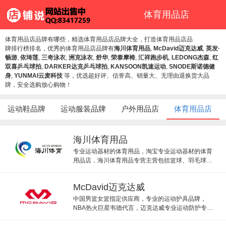
体育用品店
体育用品店品牌有哪些，精选体育用品店品牌大全，打造体育用品店品
牌排行榜排名，优秀的体育用品店品牌有
海川体育用品
,
McDavid迈克达威
,
英发·
畅游
,
依琦莲
,
三奇泳衣
,
洲克泳衣
,
舒华
,
荣泰摩椅
,
汇祥跑步机
,
LEDONG杰森
,
红
双喜乒乓球拍
,
DARKER达克乒乓球拍
,
KANSOON凯速运动
,
SNODE斯诺德健
身
,
YUNMAI云麦科技
等，优选超好评、信誉高、销量大、无理由退换货大品
牌，安全选购放心购物！
运动鞋品牌
运动服装品牌
户外用品店
体育用品店
海川体育用品
专业运动器材的体育用品，淘宝专业运动器材的体育
用品店，海川体育用品专营主营包括篮球、羽毛球、
乒乓球、网球及健身等球类体育器材。
McDavid迈克达威
中国男篮女篮指定供应商，专业的运动护具品牌，
NBA热火巨星韦德代言，迈克达威专业运动防护专
家，迈克达护具为每一个运动爱好者每一个运动项目