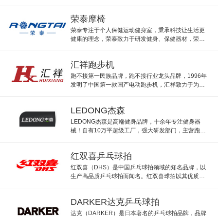
整，由陈道明代言，舒华旗舰店智能跑步机、按摩
椅、综合训练器等。
荣泰摩椅
荣泰专注于个人保健运动健身室，秉承科技让生活更
健康的理念，荣泰致力于研发健身、保健器材，荣泰
旗舰店主营按摩椅，按摩枕等。
汇祥跑步机
跑不接第一民族品牌，跑不接行业龙头品牌，1996年
发明了中国第一款国产电动跑步机，汇祥致力于为大
众缔造快乐健康，汇祥跑步机被誉为体育“第一民族品
牌”。
LEDONG杰森
LEDONG杰森是高端健身品牌，十余年专注健身器
械！自有10万平超级工厂，强大研发部门，主营跑步
机、椭圆机、倒立机、健身车、动感单车等家用/商用
健身运动器械！
红双喜乒乓球拍
红双喜（DHS）是中国乒乓球拍领域的知名品牌，以
生产高品质乒乓球拍而闻名。红双喜球拍以其优质材
料、先进工艺和卓越性能在国内外享有盛誉，是许多
国际赛事的指定器材供应商。
DARKER达克乒乓球拍
达克（DARKER）是日本著名的乒乓球拍品牌，品牌