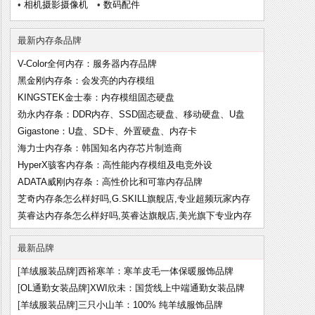
•
相机摄影摄像机
•
数码配件
最新内存条品牌
V-Color全何内存：服务器内存品牌
黑金刚内存条：会发亮的内存模组
KINGSTEK金士泰：内存模组固态硬盘
劲永内存条：DDR内存、SSD固态硬盘、移动硬盘、U盘
Gigastone：U盘、SD卡、外置硬盘、内存卡
海力士内存条：韩国知名内存芯片制造商
HyperX骇客内存条：高性能内存模组及电竞外设
ADATA威刚内存条：高性价比和可靠内存品牌
芝奇内存条怎么样好吗,G.SKILL旗舰店,专业超频玩家内存
英睿达内存条怎么样好吗,英睿达旗舰店,美光旗下专业内存
最新品牌
[
羊绒服装品牌
]
西裕寒羊：寒羊皮毛一体保暖服饰品牌
[
OL通勤女装品牌
]
XWI欣未：国货线上中端通勤女装品牌
[
羊绒服装品牌
]
三只小山羊：100% 纯羊绒服饰品牌