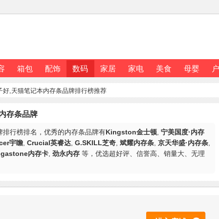
容
箱包
配饰
数码
家居
家电
美食
母婴
子好,天猫笔记本内存条品牌排行榜推荐
内存条品牌
牌排行榜排名，优秀的内存条品牌有
Kingston金士顿
,
宁美国度·内存
cer宇瞻
,
Crucial英睿达
,
G.SKILL芝奇
,
斌耀内存条
,
京天华盛·内存条
,
igastone内存卡
,
劲永内存
等，优选超好评、信誉高、销量大、无理