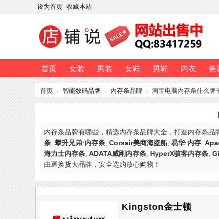
设为首页
收藏本站
首页
女装
男装
女鞋
男鞋
内衣
美
首页
›
智能数码品牌
›
内存条品牌
›
淘宝电脑内存条什么牌
内存条品牌有哪些，精选内存条品牌大全，打造内存条品
条
,
攀升兄弟·内存条
,
Corsair美商海盗船
,
易华·内存
,
Apa
海力士内存条
,
ADATA威刚内存条
,
HyperX骇客内存条
,
G
由退换货大品牌，安全选购放心购物！
Kingston金士顿