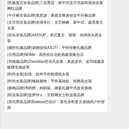
[
民族复古女装品牌
]
三吉黑花：新中式东方诧寂风原创女装
网红品牌
[
牛仔裤女装品牌
]
美思源：垂直女裤原创女牛仔裤品牌
[
文艺范女装品牌
]
衣瑾帛社：文艺棉麻、新中式、森系复古
女装
[
街头女装品牌
]
AAISUP：美式复古、甜辣、休闲街头风女
装
[
婚纱礼服品牌
]
诺丽缇NUOLITI：平价轻奢礼服品牌
[
日用品牌
]
NOMe：高性价比北欧风家居集合店
[
羽绒服品牌
]
Zheshifan哲诗凡女装：真皮皮衣、皮羽绒服及
狐狸毛领皮草
[
时尚女装
]
别语：杭州平价刚需线女装
[
时尚女装品牌
]
臻叙服饰：平价基础款、轻熟风女装
[
旗袍品牌
]
鸿韵绣：妈妈装、婚宴礼服中式改良旗袍
[
职业装品牌
]
造梦伊人：互联网女士职业装品牌
[
英伦男装品牌
]
Barbour巴伯尔：英伦乡村复古老钱风户外穿
搭