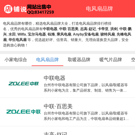
电风扇品牌
电风扇品牌有哪些，精选电风扇品牌大全，打造电风扇品牌排行榜排
名，优秀的电风扇品牌有
中联电器
,
中联·百思美
,
志高·赵记
,
卡帝亚
,
洪剑
,
中联·鹏
兴
,
水田
,
Wilfa
,
宝尔马电器
,
钰烽
,
乘风电扇
,
Anyby安备电扇
,
骏特风扇
,
先锋电风
扇
,
华生电风扇
等，优选超好评、信誉高、销量大、无理由退换货大品牌，安全
选购放心购物！
小家电综合
电风扇品牌
取暖器品牌
暖气片品牌
中联电器
台州市中联电器有限公司旗下品牌，以风扇/取暖器等
系列小家电为主，集产品研发、制造、销售为一体的
综合性企业，中联电器主打暖风机、吊扇、风扇等。
中联·百思美
台州市中联电器有限公司旗下品牌，以风扇/取暖器等
系列小家电和电工产品为主，中联电扇单品销量超10
万。
志高·赵记