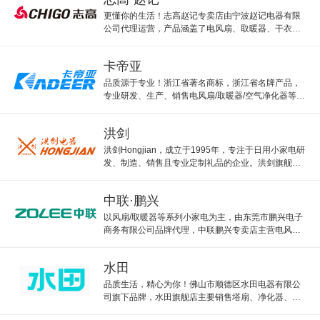
更懂你的生活！志高赵记专卖店由宁波赵记电器有限
公司代理运营，产品涵盖了电风扇、取暖器、干衣
机、除湿机等。
卡帝亚
品质源于专业！浙江省著名商标，浙江省名牌产品，
专业研发、生产、销售电风扇/取暖器/空气净化器等小
家电产品。卡帝亚主打电风扇。
洪剑
洪剑Hongjian，成立于1995年，专注于日用小家电研
发、制造、销售且专业定制礼品的企业。洪剑旗舰店
主打电风扇。
中联·鹏兴
以风扇/取暖器等系列小家电为主，由东莞市鹏兴电子
商务有限公司品牌代理，中联鹏兴专卖店主营电风
扇、烘鞋器、暖手宝等产品。
水田
品质生活，精心为你！佛山市顺德区水田电器有限公
司旗下品牌，水田旗舰店主要销售塔扇、净化器、取
暖器等产品。