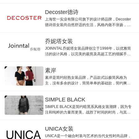
适、实用、简约，海青蓝逐渐成为服装时尚领域的流
行风标。
Decoster德诗
上海世一实业有限公司旗下的设计师品牌，Decoster
德诗崇女装尚自然舒适的生活，风格内敛不张扬，设
计的精益求精精致细腻，独立、聪颖，不随波逐流。
乔妮塔女装
JOINNTAL乔妮塔女装品牌创立于1998年，以优雅简
洁的设计风格，以完美的裁剪及高超工艺的细腻手
法，以苛刻的选材及全新的理念诠释了时尚与潮流，
成功演绎出了成熟女性源于内涵的独特魅力。
素岸
素岸是简约轻熟女装品牌，产品款式以极简风格为
主，没有多余的设计，简简单单的基础款，简约爽
朗，普适性很强，主打女装、毛衣、外套等产品。
SIMPLE BLACK
SIMPLE BLACK是简约暗黑系风格女装潮牌，因为专
注和纯粹的力量而更美。战胜了时间的时尚，与其说
是时尚，不如称为风格。SIMPLE BLACK服饰以黑白
色为主，选择了纯色，放弃在颜色上做更多的揣测和
UNICA女装
琢磨，就可以单纯地把
UNICA是一个融合时装与艺术的当代女性时尚品牌，