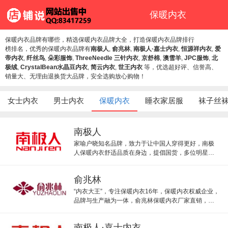
保暖内衣
保暖内衣品牌有哪些，精选保暖内衣品牌大全，打造保暖内衣品牌排行
榜排名，优秀的保暖内衣品牌有
南极人
,
俞兆林
,
南极人·嘉士内衣
,
恒源祥内衣
,
爱
帝内衣
,
纤丝鸟
,
朵彩服饰
,
ThreeNeedle 三针内衣
,
京舒棉
,
澳雪羊
,
JPC服饰
,
北
极绒
,
CrystalBean水晶豆内衣
,
简云内衣
,
世王内衣
等，优选超好评、信誉高、
销量大、无理由退换货大品牌，安全选购放心购物！
女士内衣
男士内衣
保暖内衣
睡衣家居服
袜子丝
南极人
家喻户晓知名品牌，致力于让中国人穿得更好，南极
人保暖内衣舒适品质在身边，提倡国货，多位明星为
其代言。
俞兆林
“内衣大王”，专注保暖内衣16年，保暖内衣权威企业，
品牌与生产融为一体，俞兆林保暖内衣厂家直销，质
优价廉。
南极人·嘉士内衣