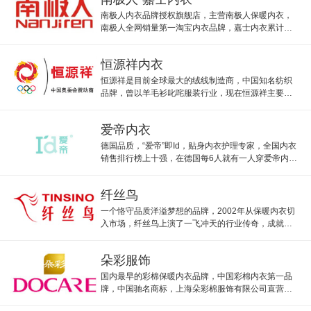
南极人内衣品牌授权旗舰店，主营南极人保暖内衣，
南极人全网销量第一淘宝内衣品牌，嘉士内衣累计已
成交逾40万件。
恒源祥内衣
恒源祥是目前全球最大的绒线制造商，中国知名纺织
品牌，曾以羊毛衫叱咤服装行业，现在恒源祥主要羊
毛衫和保暖内衣。
爱帝内衣
德国品质，“爱帝”即Id，贴身内衣护理专家，全国内衣
销售排行榜上十强，在德国每6人就有一人穿爱帝内
衣，品质毋庸置疑。
纤丝鸟
一个恪守品质洋溢梦想的品牌，2002年从保暖内衣切
入市场，纤丝鸟上演了一飞冲天的行业传奇，成就内
衣之巅的美丽传奇。
朵彩服饰
国内最早的彩棉保暖内衣品牌，中国彩棉内衣第一品
牌，中国驰名商标，上海朵彩棉服饰有限公司直营旗
舰店。