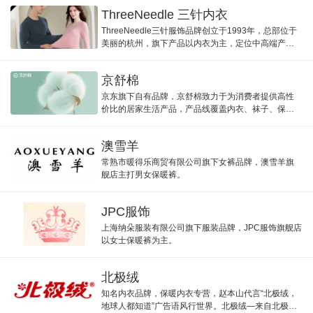
ThreeNeedle 三针内衣
ThreeNeedle三针服饰品牌创立于1993年，总部位于
美丽的杭州，旗下产品以内衣为主，定位中高端产品
品质，努力打造时尚经典，充分发挥专业技术优质，
选用埃及长绒棉、莱卡等面料制作柔绒莱卡内衣、舒
京舒棉
绒莱卡内衣、羊绒
京东旗下自有品牌，京舒棉致力于为消费者提供高性
价比的居家生活产品，产品线覆盖内衣、袜子、保暖
衣等个人护理用品，主打“舒适、健康、高品质”的生活
理念。
澳雪羊
常熟市暖得乐商贸有限公司旗下女裤品牌，澳雪羊旗
舰店主打男女保暖裤。
JPC服饰
上海纳朵服装有限公司旗下服装品牌，JPC服饰旗舰店
以女士保暖裤为主。
北极绒
知名内衣品牌，保暖内衣专营，赵本山代言“北极绒，
地球人都知道”广告语风行世界。北极绒—来自北极的