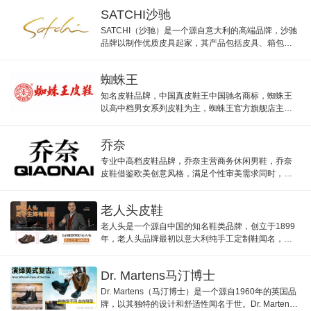
SATCHI沙驰
SATCHI（沙驰）是一个源自意大利的高端品牌，沙驰
品牌以制作优质皮具起家，其产品包括皮具、箱包、
男装、女装、眼镜等系列。品牌设计风格融合了意大
利经典浪漫风格和现代流行元素，使得其产品具有较
蜘蛛王
强的可配套性和时尚感。 ...
知名皮鞋品牌，中国真皮鞋王中国驰名商标，蜘蛛王
以高中档男女系列皮鞋为主，蜘蛛王官方旗舰店主营
男士皮鞋，做工精良，款式新颖。
乔奈
专业中高档皮鞋品牌，乔奈主营商务休闲男鞋，乔奈
皮鞋借鉴欧美创意风格，满足个性审美需求同时，从
设计技术服务层面实现无可阻挡的舒爽体验。
老人头皮鞋
老人头是一个源自中国的知名鞋类品牌，创立于1899
年，老人头品牌最初以意大利纯手工定制鞋闻名，凭
借独特的制鞋技艺和创新能力，逐渐成为贵族品牌。
Dr. Martens马汀博士
Dr. Martens（马汀博士）是一个源自1960年的英国品
牌，以其独特的设计和舒适性闻名于世。Dr. Martens