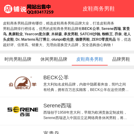
皮鞋商务男鞋
皮鞋商务男鞋品牌有哪些，精选皮鞋商务男鞋品牌大全，打造皮鞋商务
男鞋品牌排行榜排名，优秀的皮鞋商务男鞋品牌有
BECK公羊
,
Serene西瑞
,
富贵
鸟
,
奥康鞋业
,
Yearcon意尔康
,
木林森
,
承发男鞋
,
SATCHI沙驰
,
蜘蛛王
,
乔奈
,
老人
头皮鞋
,
Dr. Martens马汀博士
,
olunpo欧伦堡
,
德赛男鞋
,
ZERO零度尚品
等，优选
超好评、信誉高、销量大、无理由退换货大品牌，安全选购放心购物！
时尚男鞋品牌
休闲男鞋品牌
皮鞋商务男鞋
品牌男鞋
BECK公羊
意大利知名皮鞋品牌，内敛中隐匿着奔放，简约之间
有经典，拥有百万忠实顾客，BECK公羊在这些消费者
心中已经确立比较稳固的地位。
Serene西瑞
西瑞创于1958年意大利，早期为欧洲贵族定制皮鞋，
Serene西瑞进入中国后立足网络商务休闲男鞋，将欧
洲时尚前沿设计引入。
富贵鸟