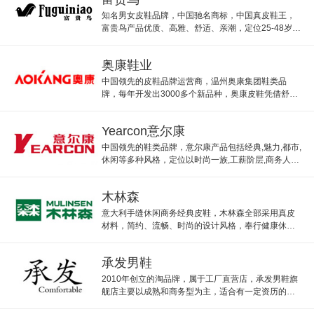
知名男女皮鞋品牌，中国驰名商标，中国真皮鞋王，
富贵鸟产品优质、高雅、舒适、亲潮，定位25-48岁中
产男女家庭。
奥康鞋业
中国领先的皮鞋品牌运营商，温州奥康集团鞋类品
牌，每年开发出3000多个新品种，奥康皮鞋凭借舒适
的材质和鞋型构造，保持始终走在潮流的前列。
Yearcon意尔康
中国领先的鞋类品牌，意尔康产品包括经典,魅力,都市,
休闲等多种风格，定位以时尚一族,工薪阶层,商务人士
为其主，意尔康旗舰店主营中高档真皮皮鞋。
木林森
意大利手缝休闲商务经典皮鞋，木林森全部采用真皮
材料，简约、流畅、时尚的设计风格，奉行健康休闲
由我创。
承发男鞋
2010年创立的淘品牌，属于工厂直营店，承发男鞋旗
舰店主要以成熟和商务型为主，适合有一定资历的成
功人士，主打商务时尚。