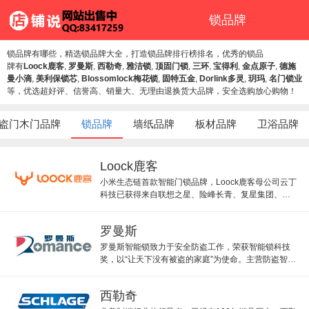
锁品牌
锁品牌有哪些，精选锁品牌大全，打造锁品牌排行榜排名，优秀的锁品
牌有
Loock鹿客
,
罗曼斯
,
西勒奇
,
雅洁锁
,
顶固门锁
,
三环
,
宝得利
,
金点原子
,
德施
曼小滴
,
美利保锁芯
,
Blossomlock梅花锁
,
固特五金
,
Dorlink多灵
,
玥玛
,
名门锁业
等，优选超好评、信誉高、销量大、无理由退换货大品牌，安全选购放心购物！
盗门木门品牌
锁品牌
墙纸品牌
板材品牌
卫浴品牌
Loock鹿客
小米生态链首款智能门锁品牌，Loock鹿客母公司云丁
科技已获得来自联想之星、险峰长青、复星集团、嘉
实投资、红百度风投、小米等多家机构的投资。
罗曼斯
罗曼斯智能锁致力于安全防盗工作，荣获智能锁科技
奖，以“让天下没有被盗的家庭”为使命。主营防盗智能
门锁、指纹锁、密码锁等。
西勒奇