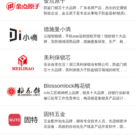
金点原子
防盗门锁芯十大品牌，广东名牌产品，杰出的交通锁
制造企业，金点原子是专业从事电子防盗器材/锁具/五
金制品/门/保险柜的高新技术企业。
德施曼小滴
云端智能锁，手机aap远程授权开锁！指纹锁十大品
牌，安防领域强势品牌，德施曼集研发、生产、检
测、销售于一体的现代智能锁具及保险箱(柜)高新技术
企业。
美利保锁芯
安全改变生活！浙江美利保锁业有限公司，防盗门锁
芯十大品牌，美利保致力于防盗锁芯领域的研究，集
研发、生产、销售于一体的专业锁具、锁芯制造企
业。
Blossomlock梅花锁
cctv工匠精神榜上品牌，锁具十大品牌，挂锁行业标准
修订起草工作负责单位，梅花锁是集锁具产品设计、
开发、制造、贸易于一体的专业制造企业。
固特五金
五金配件知名品牌，拥有专业技术人员、先进精密冲
压设备，高效的自动化生产线及产品开发软件，固特
专业从事生产装饰五金系列产品的企业。