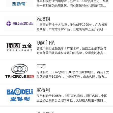
北美制锁行业的领导者，已经有100年锁具历史，西勒
奇一直都在为民用建筑、商业建筑和公共建筑打造坚
固无比、工艺精湛的安防产品。
雅洁锁
中国五金行业十大品牌，雅洁创于1990年，广东省著
名商标，广东省名牌产品，以建筑装饰五金产品研发/
生产/销售为主的高端品牌企业，其指纹锁尤为知名。
顶固门锁
智能门锁行业领先者！广东名牌，顶固五金是专业与
时尚并重的装饰建材家居知名品牌，全屋定制家具五
金行业的典范，顶固主打衣柜/门业/五金系列产品。
三环
专业制造，86年锁出口180多个国家和地区。锁具十大
品牌始建于1930年，中华老字号，山东名牌，致力于
现代安防门禁行业前沿技术开发的高新技术企业。
宝得利
宝得利始于1995年，浙江著名商标，浙江名牌，中国
五金协会锁具分会理事单位，大型锁具制造和出口基
地，室内门锁/电子门锁/门吸地吸等供应商。