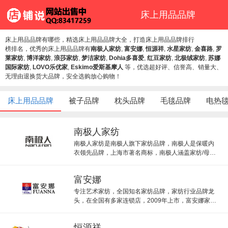
床上用品品牌
床上用品品牌有哪些，精选床上用品品牌大全，打造床上用品品牌排行
榜排名，优秀的床上用品品牌有
南极人家纺
,
富安娜
,
恒源祥
,
水星家纺
,
金喜路
,
罗
莱家纺
,
博洋家纺
,
浪莎家纺
,
梦洁家纺
,
Dohia多喜爱
,
红豆家纺
,
北极绒家纺
,
苏娜
国际家纺
,
LOVO乐优家
,
Eskimo爱斯基摩人
等，优选超好评、信誉高、销量大、
无理由退换货大品牌，安全选购放心购物！
床上用品品牌
被子品牌
枕头品牌
毛毯品牌
电热
南极人家纺
南极人家纺是南极人旗下家纺品牌，南极人是保暖内
衣领先品牌，上海市著名商标，南极人涵盖家纺/母婴/
服饰/电器等全品类消费品，南极人家纺旗舰店由官方
授权。
富安娜
专注艺术家纺，全国知名家纺品牌，家纺行业品牌龙
头，在全国有多家连锁店，2009年上市，富安娜家纺
风格高贵典雅，深受讲究生活品质的家庭主妇亲睐。
恒源祥