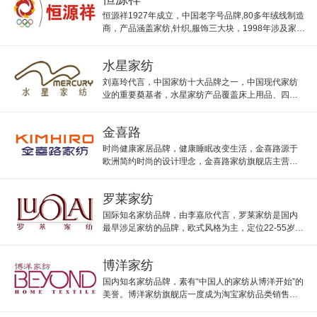
恒源祥1927年成立，中国老字号品牌,80多年绒线制造
商，产品涵盖家纺,针织,服饰三大块，1998年涉及家
纺，恒源祥凡士专卖店专卖主营恒源祥家纺产品。
水星家纺
刘嘉玲代言，中国家纺十大品牌之一，中国现代家纺
业的重要奠基者，水星家纺产品覆盖床上用品、四件
套等300多个品种，产品风格亲和适用现代时尚。
金喜路
时尚健康家居品牌，健康睡眠改变生活，金喜路源于
欧洲简约时尚的设计理念，金喜路家纺旗舰店主营包
被子、床单、枕头等床上用品。
罗莱家纺
国际知名家纺品牌，由李嘉欣代言，罗莱家纺是国内
最早涉足家纺的品牌，欧式风格为主，定位22-55岁中
等收入女性，罗莱家纺让人们享受健康舒适美的家居
生活 。
博洋家纺
国内知名家纺品牌，素有“中国人的家纺从博洋开始”的
美誉。博洋家纺旗舰店一度成为淘宝家纺品类销售冠
军。 博洋家纺优质生活的倡导者，引领一种时尚与潮