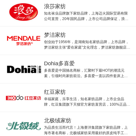
流时尚。
浪莎家纺
知名袜业品牌旗下家纺品牌，上海迈火国际贸易有限
公司直营，20年国民品牌，上市公司品牌保证，浪莎
家纺产品包括床上用品、凉席、蚊帐、枕头、床垫床
笠等。
梦洁家纺
创业始于1956年，是湖南知名家纺品牌，上市品牌，
梦洁家纺主张“爱在家庭”文化理念，梦洁家纺旗舰店主
营床上用品软体家等家纺。
Dohia多喜爱
多喜爱是中国驰名商标，汇聚时下最HOT的潮流元
素，引领时尚家纺前沿。多喜爱一直以四件套床上用
品为主，并致力于打造时尚家纺概念，以欧洲时尚新
潮简约风格为主。
红豆家纺
幸福家庭，乐享生活，知名家纺品牌，上市企业品
牌，红豆集团旗下天猫官方家纺直营店，100%正品，
红豆家纺创于1998年，打造幸福家庭乐享生活。
北极绒家纺
为品质生活而代言！上海赛洋集团旗下家纺品牌，上
海市著名商标，北极绒家纺采用最好的原皮纯手工缝