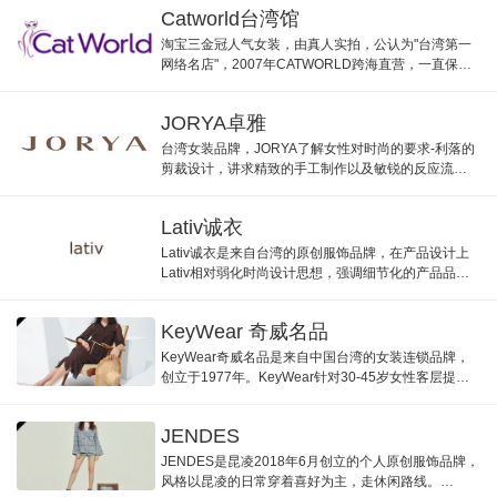
感。
Catworld台湾馆
淘宝三金冠人气女装，由真人实拍，公认为"台湾第一
网络名店"，2007年CATWORLD跨海直营，一直保持
淘宝台湾馆销量第一位置。
JORYA卓雅
台湾女装品牌，JORYA了解女性对时尚的要求-利落的
剪裁设计，讲求精致的手工制作以及敏锐的反应流行
趋势，引领追求时尚的都会女性探索自我特质。
Lativ诚衣
Lativ诚衣是来自台湾的原创服饰品牌，在产品设计上
Lativ相对弱化时尚设计思想，强调细节化的产品品
质。Lativ从不盲目追逐流行新品，不跟风设计添加所
谓时尚元素。
KeyWear 奇威名品
KeyWear奇威名品是来自中国台湾的女装连锁品牌，
创立于1977年。KeyWear针对30-45岁女性客层提供
合适的剪裁、调整体态的混搭服饰，以柔和卖场情境
店装，提供给顾客优质实穿的商品，在上班、社交、
JENDES
休闲等任何场合皆合
JENDES是昆凌2018年6月创立的个人原创服饰品牌，
风格以昆凌的日常穿着喜好为主，走休闲路线。