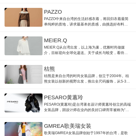
JENDES服饰强调女人的独立自主，展现自我风格，
以独立女性的强烈经典的粉橘色为创意构想，呈现更
PAZZO
不一样的时尚潮流。JENDE
PAZZO中来自台湾的生活好感衣着，将回归衣着最简
单纯粹的质地，讲求最基本的质感，由挑选好布料开
始传递幸福感的新生活哲学，与大家一起共享对衣着
的用心坚持与自在有感生活。PAZZO女装以简约风为
MEIER.Q
主，但多了一些少女
MEIER.Q从台湾出发，以上海为巢，优雅时尚做媒
介，目标迎向全球化递送。关于成长与蜕变，看待事
物的面貌也调整了一些，比起从前，更在乎接触时的
感动与细节。MEIER.Q追求美感的执着依旧，找寻简
桔熊
单中隐藏的设计巧思、
桔熊是来自台湾的时尚女装品牌，创立于2004年。桔
熊女装以创新的视野出发，推出全尺码服饰，从S-3L
的选择范围，即使是微胖妹子也可以穿着。桔熊女装
分为六大系列，不管是清新甜美风还是简约风都有，
PESARO黄蕙玲
涉及到的风格比较
PESARO(黄蕙玲)是台湾著名设计师黄蕙玲创立的高端
女装品牌，因设计师在业内的良好口碑而常被称为“黄
蕙玲”。PESARO服饰以巨大而优雅为设计概念，发展
了一系列奢华的优雅都会服装系列，其时尚信条就是
GMREA歌美瑞女装
——单一色彩和
歌美瑞GMREA女装品牌创始于1997年的台湾，是歌