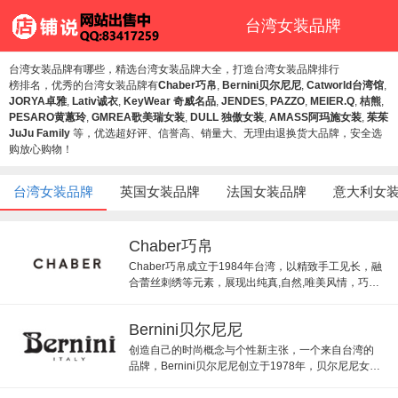
台湾女装品牌
台湾女装品牌有哪些，精选台湾女装品牌大全，打造台湾女装品牌排行
榜排名，优秀的台湾女装品牌有
Chaber巧帛
,
Bernini贝尔尼尼
,
Catworld台湾馆
,
JORYA卓雅
,
Lativ诚衣
,
KeyWear 奇威名品
,
JENDES
,
PAZZO
,
MEIER.Q
,
桔熊
,
PESARO黄蕙玲
,
GMREA歌美瑞女装
,
DULL 独傲女装
,
AMASS阿玛施女装
,
茱茱
JuJu Family
等，优选超好评、信誉高、销量大、无理由退换货大品牌，安全选
购放心购物！
台湾女装品牌
英国女装品牌
法国女装品牌
意大利女
Chaber巧帛
Chaber巧帛成立于1984年台湾，以精致手工见长，融
合蕾丝刺绣等元素，展现出纯真,自然,唯美风情，巧帛
旗舰店以针织衫为主，旗下也有儿童设计品牌。
Bernini贝尔尼尼
创造自己的时尚概念与个性新主张，一个来自台湾的
品牌，Bernini贝尔尼尼创立于1978年，贝尔尼尼女装
用料特色，精良做工与细节设计，体现高品位时尚