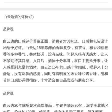
白云边酒的评价:(2)
品牌说
白云边的口感评价普遍正面，消费者对其味道、口感和包装设计
均给予好评。白云边15年陈酿的香味复杂，有窖香、粮香和焦糊
香等多种香气，整体协调，没有杂味。闻起来很有诱惑力，让人
不禁期待其口感。入口后，酒体十分丰满，在口中蔓延开来，让
人感受到充足的酒体。白云边15年的口感非常细腻，喝起来十分
舒适，没有刺鼻的感觉，同时有着明显的浓香味和酱香味，甜和
苦的口感协调得很好，非常适合独自品尝或与朋友分享。
品牌说
白云边20年陈酿是次高端单品，年销售额超30亿，深受湖北地区
欢迎，价格约420元，偏酱香，带有浓香和花果香，酒体醇厚，