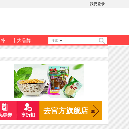
我要登录
户外
十大品牌
搜索
搜
索
去官方旗舰店