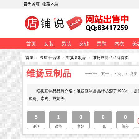
设为首页
收藏本站
首页
女装
男装
女鞋
男鞋
内衣
美
首页
›
豆腐干品牌
›
维扬豆制品
›
维扬豆制品品牌首页
维扬豆制品
干丝干、茶干、卜页、豆
维扬豆制品品牌介绍：维扬豆制品品牌起源于1956年，是
素鸡、素肉、豆奶等。
5
1
0
0
0
评论
很棒
良好
一般
较差