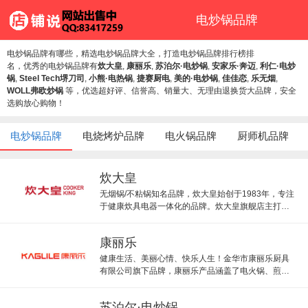
电炒锅品牌
电炒锅品牌有哪些，精选电炒锅品牌大全，打造电炒锅品牌排行榜排
名，优秀的电炒锅品牌有
炊大皇
,
康丽乐
,
苏泊尔·电炒锅
,
安家乐·奔迈
,
利仁·电炒
锅
,
Steel Tech堺刀司
,
小熊·电热锅
,
捷赛厨电
,
美的·电炒锅
,
佳佳恋
,
乐无烟
,
WOLL弗欧炒锅
等，优选超好评、信誉高、销量大、无理由退换货大品牌，安全
选购放心购物！
电炒锅品牌
电烧烤炉品牌
电火锅品牌
厨师机品牌
炊大皇
无烟锅/不粘锅知名品牌，炊大皇始创于1983年，专注
于健康炊具电器一体化的品牌。炊大皇旗舰店主打电
炒锅电煎锅。
康丽乐
健康生活、美丽心情、快乐人生！金华市康丽乐厨具
有限公司旗下品牌，康丽乐产品涵盖了电火锅、煎
锅、电蒸锅等。
苏泊尔·电炒锅