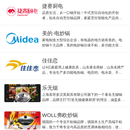
捷赛厨电
品质生活，从一口锅开始！中式烹饪自动化的开创
者，知名自动烹饪锅品牌，家庭烹饪智能化产品供应
商，捷赛厨电主打自动炒菜机电炒锅。
美的·电炒锅
家电制造大型综合企业，有电器的地方就有美的。电
炒锅十大品牌，美的电炒锅分体不粘，多功能大容
量。
佳佳恋
让4亿家庭用上健康炊具，山东著名商标，山东名牌产
品，专业生产多功能电热锅、电煎铛、电水壶、不锈
钢炊具等家电品牌，佳佳恋主打不锈钢锅。
乐无烟
上海喜世多汉英厨具有限公司旗下的一个著名无烟锅
品牌，品牌主打“打造无烟健康厨房”的理念，涵盖多种
材质和规格的炒菜锅，如不锈钢、钛合金、麦饭石
等。
WOLL弗欧炒锅
德国的一个专业不粘锅品牌，德国本土生产高端不粘
锅，致力于将专业与高品质的烹调体验相结合，使锅