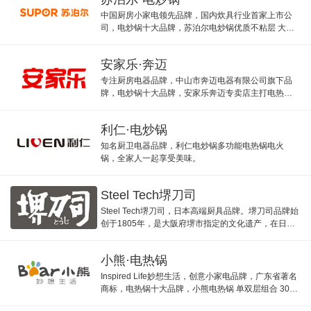
中国厨房小家电领先品牌，国内炊具行业首家上市公
司，电炒锅十大品牌，苏泊尔电炒锅优质不粘层 大容
量韩式电热锅
安家乐·奔迈
专注厨房电器品牌，中山市奔迈电器有限公司旗下品
牌，电炒锅十大品牌，安家乐奔迈专卖店主打电热锅
电炒锅。
利仁·电炒锅
知名厨卫电器品牌，利仁电炒锅多功能电热锅电火
锅，全家人一起享受美味。
Steel Tech堺刀司
Steel Tech堺刀司，日本高端厨具品牌。堺刀司品牌始
创于1805年，是大阪府堺市指定的文化遗产，在日本
本土的市场占有率近八成，是日本久富盛名的老牌厨
具之一。
小熊·电热锅
Inspired Life妙想生活，创意小家电品牌，广东省著名
商标，电热锅十大品牌，小熊电热锅 单双层组合 304
不锈钢 自动断电 不粘锅煎烙焖 多档火力