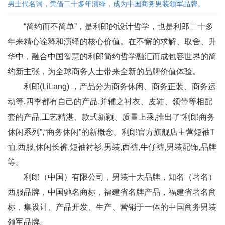
男士代名词，凭借二十多年演绎，成为中国商务男装领军品牌。
“简约而不简单”，是利郎的设计哲学，也是利郎二十多
年来精心诠释和演绎的核心价值。在不懈的求解、取舍、升
华中，融合中国智慧的利郎简约哲学融汇而成包容世界的简
约新主张，为全球商务人士带来全新的品牌价值体验。
利郎(LiLang) ，产品分为商务休闲、商务正装、商务运
动等,四季都有自己的产品,并辅之衬衣、皮鞋、领带等相配
套的产品,工艺精湛、款式新颖、质量上乘,推出了“利郎商务
休闲系列”,“商务休闲”的新概念。利郎官方旗舰店主营短袖T
恤,西服,休闲长裤,短袖衬衫,男装,西裤,牛仔裤,男装配饰,品牌
等。
利郎（中国）有限公司，男装十大品牌，知名（著名）
西服品牌，中国驰名商标，福建省名牌产品，福建省著名商
标，集设计、产品开发、生产、营销于一体的中国商务男装
领军品牌。