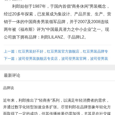
利郎始创于1987年，于国内首倡“商务休闲”男装概念，
经过20多年探索，已发展成为集设计、产品开发、生产、营
销于一体的中国商务男装领军品牌，并于2007及2008连续
两年被《福布斯》评为“中国最具潜力之中小企业”之一。现
公司旗下拥有品牌：利郎LILANZ、子品牌L2。
上一篇：红豆男装好不好，红豆男装官方旗舰店，红豆男装品牌专
卖店
下一篇：波司登男装旗舰店专卖店，波司登男装官网，波司登男装
怎么样
最新评论
品牌说
近年来，利郎推出了“轻商务”系列，以满足年轻消费者的需求，
并通过数字化转型加速业务扩张。尽管利郎在品牌形象年轻化方
面取得了一定的成功，但其传播效果仍需加强，尤其是在社交媒