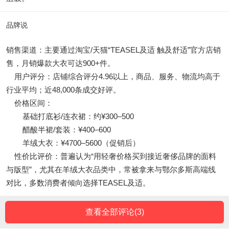
品牌说
销售渠道：主要通过淘宝/天猫“TEASEL及适 触及舒适”官方店销
售，月销爆款大衣可达900+件。
用户评分：店铺综合评分4.96以上，商品、服务、物流均高于
行业平均；近48,000条成交好评。
价格区间：
基础打底衫/连衣裙：约¥300–500
醋酸半裙/套装：¥400–600
羊绒大衣：¥4700–5600（促销后）
性价比评价：普遍认为“用轻奢价格买到接近奢侈品牌的面料
与版型”，尤其在羊绒大衣品类中，常被拿来与鄂尔多斯高端线
对比，多数消费者倾向选择TEASEL及适。
查看全部评论(
3
)