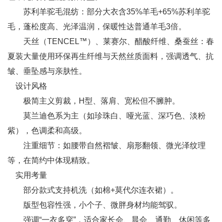
苏利羊驼毛混纺：部分大衣含35%羊毛+65%苏利羊驼
毛，蓬松度高、光泽温润，保暖性达普通羊毛3倍。
天丝（TENCEL™）、莱赛尔、醋酸纤维、桑蚕丝：春
夏装大量使用环保再生纤维与天然丝质面料，强调透气、抗
皱、垂坠感与亲肤性。
设计风格
极简主义剪裁，H型、落肩、宽松但不臃肿。
莫兰迪色系为主（如珍珠白、哑光蓝、深巧色、淡粉
紫），色调柔和高级。
注重细节：如腰带自然褶皱、扇形翻领、微光泽纹理
等，在简约中体现精致。
实用考量
部分款式支持机洗（如棉+莫代尔连衣裙）。
版型包容性强，小个子、微胖身材均能驾驭。
强调“一衣多穿”，适合家长会、晨会、通勤、休闲等多