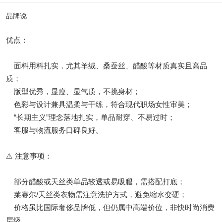
品牌说
优点：
面料用料扎实，尤其羊绒、桑蚕丝、醋酸等材质真实且高品
质；
版型优秀，显瘦、显气质，不挑身材；
色彩与设计兼具温柔与干练，符合现代职场女性审美；
“长期主义”理念落地扎实，单品耐穿、不易过时；
客服与物流服务口碑良好。
⚠️ 注意事项：
部分醋酸或天丝类单品较透或易吸腿，需搭配打底；
莱赛尔/天丝类衣物需注意洗护方式，避免缩水变硬；
价格虽比国际奢侈品牌低，但仍属中高端价位，非快时尚消费
层级。