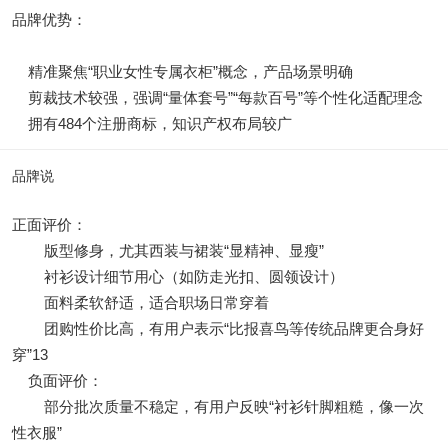
品牌优势：
精准聚焦“职业女性专属衣柜”概念，产品场景明确
剪裁技术较强，强调“量体套号”“每款百号”等个性化适配理念
拥有484个注册商标，知识产权布局较广
品牌说
正面评价：
版型修身，尤其西装与裙装“显精神、显瘦”
衬衫设计细节用心（如防走光扣、圆领设计）
面料柔软舒适，适合职场日常穿着
团购性价比高，有用户表示“比报喜鸟等传统品牌更合身好
穿”13
负面评价：
部分批次质量不稳定，有用户反映“衬衫针脚粗糙，像一次
性衣服”