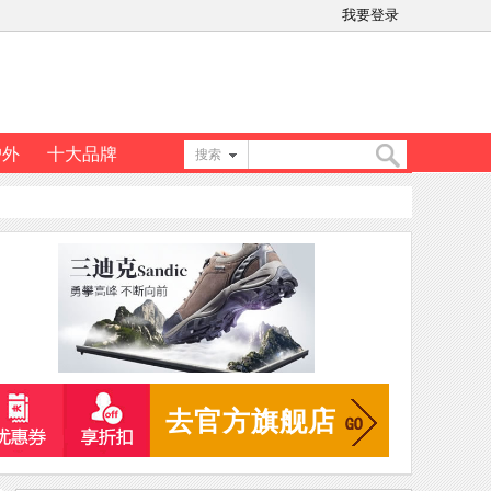
我要登录
户外
十大品牌
搜索
搜
索
去官方旗舰店