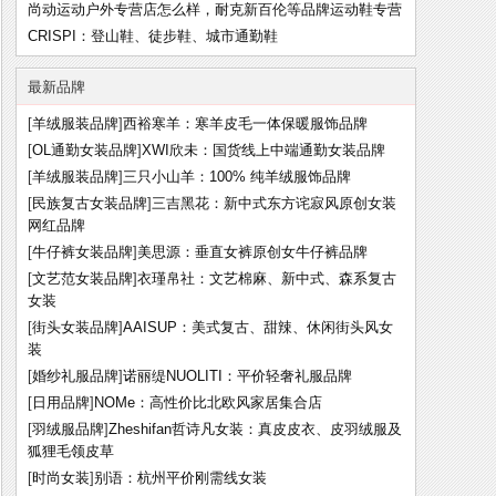
尚动运动户外专营店怎么样，耐克新百伦等品牌运动鞋专营
CRISPI：登山鞋、徒步鞋、城市通勤鞋
最新品牌
[
羊绒服装品牌
]
西裕寒羊：寒羊皮毛一体保暖服饰品牌
[
OL通勤女装品牌
]
XWI欣未：国货线上中端通勤女装品牌
[
羊绒服装品牌
]
三只小山羊：100% 纯羊绒服饰品牌
[
民族复古女装品牌
]
三吉黑花：新中式东方诧寂风原创女装
网红品牌
[
牛仔裤女装品牌
]
美思源：垂直女裤原创女牛仔裤品牌
[
文艺范女装品牌
]
衣瑾帛社：文艺棉麻、新中式、森系复古
女装
[
街头女装品牌
]
AAISUP：美式复古、甜辣、休闲街头风女
装
[
婚纱礼服品牌
]
诺丽缇NUOLITI：平价轻奢礼服品牌
[
日用品牌
]
NOMe：高性价比北欧风家居集合店
[
羽绒服品牌
]
Zheshifan哲诗凡女装：真皮皮衣、皮羽绒服及
狐狸毛领皮草
[
时尚女装
]
别语：杭州平价刚需线女装