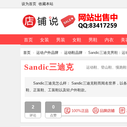
设为首页
收藏本站
首页
女装
男装
女鞋
男鞋
内衣
美
首页
›
运动户外品牌
›
运动鞋品牌
›
Sandic三迪克男鞋：
Sandic三迪克
运动鞋、登山鞋、慢跑
Sandic三迪克怎么样： Sandic三迪克鞋而闻名世界
鞋、正装鞋、工装鞋以及轻户外鞋款。
2
0
评论
点赞