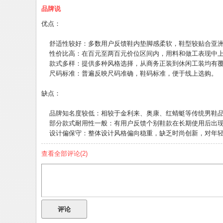
品牌说
优点：
舒适性较好：多数用户反馈鞋内垫脚感柔软，鞋型较贴合亚洲
性价比高：在百元至两百元价位区间内，用料和做工表现中上
款式多样：提供多种风格选择，从商务正装到休闲工装均有覆
尺码标准：普遍反映尺码准确，鞋码标准，便于线上选购。
缺点：
品牌知名度较低：相较于金利来、奥康、红蜻蜓等传统男鞋品
部分款式耐用性一般：有用户反馈个别鞋款在长期使用后出现
设计偏保守：整体设计风格偏向稳重，缺乏时尚创新，对年轻
查看全部评论(
2
)
评论