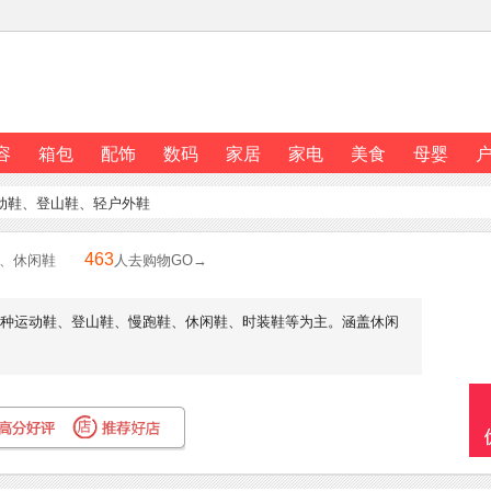
容
箱包
配饰
数码
家居
家电
美食
母婴
运动鞋、登山鞋、轻户外鞋
463
鞋、休闲鞋
人去购物GO→
，以各种运动鞋、登山鞋、慢跑鞋、休闲鞋、时装鞋等为主。涵盖休闲