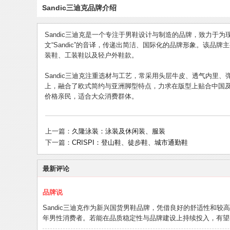
Sandic三迪克品牌介绍
Sandic三迪克是一个专注于男鞋设计与制造的品牌，致力于
文“Sandic”的音译，传递出简洁、国际化的品牌形象。该
装鞋、工装鞋以及轻户外鞋款。
Sandic三迪克注重选材与工艺，常采用头层牛皮、透气内里
上，融合了欧式简约与亚洲脚型特点，力求在版型上贴合中国
价格亲民，适合大众消费群体。
上一篇：
久隆泳装：泳装及休闲装、服装
下一篇：
CRISPI：登山鞋、徒步鞋、城市通勤鞋
最新评论
品牌说
Sandic三迪克作为新兴国货男鞋品牌，凭借良好的舒适性和
年男性消费者。若能在品质稳定性与品牌建设上持续投入，有望