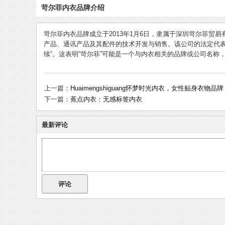
苛尔菲内衣品牌介绍
苛尔菲内衣品牌成立于2013年1月6日，隶属于深圳苛尔菲贸
产品、通讯产品及其配件的技术开发与销售。该公司的法定代表
续”。这表明“苛尔菲”可能是一个与内衣相关的品牌或公司名
上一篇：
Huaimengshiguang怀梦时光内衣，女性贴身衣物品牌
下一篇：
蕉点内衣：无感标签内衣
最新评论
评论