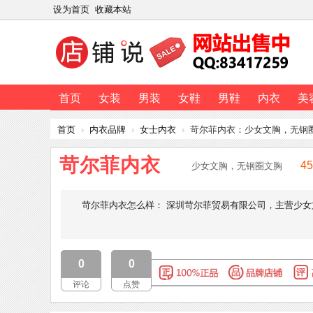
设为首页
收藏本站
首页
女装
男装
女鞋
男鞋
内衣
美
首页
›
内衣品牌
›
女士内衣
›
苛尔菲内衣：少女文胸，无钢
苛尔菲内衣
45
少女文胸，无钢圈文胸
苛尔菲内衣怎么样： 深圳苛尔菲贸易有限公司，主营少女
0
0
评论
点赞