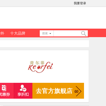
我要登录
户外
十大品牌
搜索
搜
索
去官方旗舰店