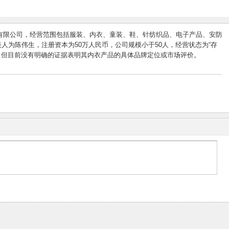
易有限公司，经营范围包括服装、内衣、童装、鞋、针纺织品、电子产品、安防
人为陈伟生，注册资本为50万人民币，公司规模小于50人，经营状态为“存
称，但目前没有明确的证据表明其内衣产品的具体品牌定位或市场评价。