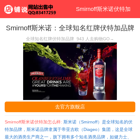
Smirnoff斯米诺伏特加
Smirnoff斯米诺：全球知名红牌伏特加品牌
全球知名红牌伏特加品牌
943
人去购物GO→
去官方旗舰店
Smirnoff斯米诺伏特加怎么样:
斯米诺（Smirnoff）是全球知名的伏
特加品牌，斯米诺品牌隶属于帝亚吉欧（Diageo）集团，这是全球
最大的酒类生产商之一，旗下拥有多个知名酒类品牌，如健力士、