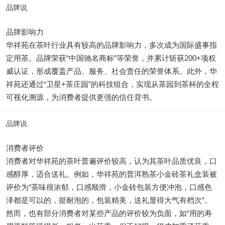
品牌说
品牌影响力
华祥苑在茶叶行业具有较高的品牌影响力，多次成为国际盛事指
定用茶。品牌荣获“中国驰名商标”等荣誉，并累计斩获200+项权
威认证，形成覆盖产品、服务、社会责任的荣誉体系。此外，华
祥苑还通过“卫星+茶庄园”的科技组合，实现从茶园到茶杯的全程
可视化溯源，为消费者提供更强的信任背书。
品牌说
消费者评价
消费者对华祥苑的茶叶普遍评价较高，认为其茶叶品质优良，口
感醇厚，适合送礼。例如，华祥苑的普洱熟茶小金砖茶礼盒装被
评价为“茶味很浓郁，口感顺滑，小金砖包装方便冲泡，口感色
泽都是可以的，挺耐泡的，包装精美，送礼显得大气有档次”。
然而，也有部分消费者对某些产品的评价较为负面，如“用的寿