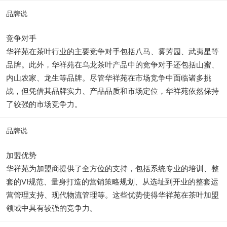
品牌说
竞争对手
华祥苑在茶叶行业的主要竞争对手包括八马、雾芳园、武夷星等
品牌。此外，华祥苑在乌龙茶叶产品中的竞争对手还包括山蜜、
内山农家、龙生等品牌。尽管华祥苑在市场竞争中面临诸多挑
战，但凭借其品牌实力、产品品质和市场定位，华祥苑依然保持
了较强的市场竞争力。
品牌说
加盟优势
华祥苑为加盟商提供了全方位的支持，包括系统专业的培训、整
套的VI规范、量身打造的营销策略规划、从选址到开业的整套运
营管理支持、现代物流管理等。这些优势使得华祥苑在茶叶加盟
领域中具有较强的竞争力。