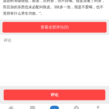
眉原料等级很低，粗老，出药香，但不好喝。很皮加重了药香，
而且加的东西也未必配叫陈皮。3块多一泡，我是不爱喝，也不
觉得有什么养生功效。”。
查看全部评论(
5
)
评论