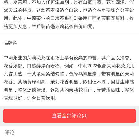
料，夏茉莉，不加入任何添加剂，具有白毫显露、花香四溢、浑
然天成的特点。这款茶不仅适合自饮，也适合在重要场合分享饮
用。此外，中莉茶业的口粮茶系列则采用广西的茉莉花原料，价
格更加实惠，半斤装苗毫茉莉花茶售价88元。
品牌说
中莉茶业的茉莉花茶在市场上享有较高的声誉。其产品以清香、
花香浓郁、口感醇厚而著称。例如，中莉2023银豪茉莉花茶采用
六窨工艺，干茶条索紧结匀整，色泽乌褐显毫，带有明显的茉莉
花香。茶汤黄绿明亮，茉莉花香明显，微甜但不厚，回甘生津感
明显，整体汤感清淡。这款茶的茉莉花香正，无苦涩滋味，整体
表现良好，适合日常饮用。
查看全部评论(
3
)