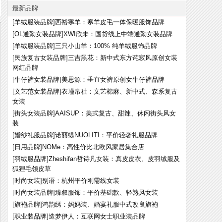
最新品牌
[
羊绒服装品牌
]
西裕寒羊：寒羊皮毛一体保暖服饰品牌
[
OL通勤女装品牌
]
XWI欣未：国货线上中端通勤女装品牌
[
羊绒服装品牌
]
三只小山羊：100% 纯羊绒服饰品牌
[
民族复古女装品牌
]
三吉黑花：新中式东方诧寂风原创女装
网红品牌
[
牛仔裤女装品牌
]
美思源：垂直女裤原创女牛仔裤品牌
[
文艺范女装品牌
]
衣瑾帛社：文艺棉麻、新中式、森系复古
女装
[
街头女装品牌
]
AAISUP：美式复古、甜辣、休闲街头风女
装
[
婚纱礼服品牌
]
诺丽缇NUOLITI：平价轻奢礼服品牌
[
日用品牌
]
NOMe：高性价比北欧风家居集合店
[
羽绒服品牌
]
Zheshifan哲诗凡女装：真皮皮衣、皮羽绒服及
狐狸毛领皮草
[
时尚女装
]
别语：杭州平价刚需线女装
[
时尚女装品牌
]
臻叙服饰：平价基础款、轻熟风女装
[
旗袍品牌
]
鸿韵绣：妈妈装、婚宴礼服中式改良旗袍
[
职业装品牌
]
造梦伊人：互联网女士职业装品牌