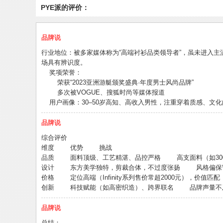
PYE派的评价：
品牌说
行业地位：被多家媒体称为“高端衬衫品类领导者”，虽未进入主
场具有辨识度。
奖项荣誉：
荣获“2023亚洲游艇颁奖盛典·年度男士风尚品牌”
多次被VOGUE、搜狐时尚等媒体报道
用户画像：30–50岁高知、高收入男性，注重穿着质感、文
品牌说
综合评价
维度 优势 挑战
品质 面料顶级、工艺精湛、品控严格 高支面料（如30
设计 东方美学独特，剪裁合体，不过度张扬 风格偏保守
价格 定位高端（Infinity系列售价常超2000元），价值匹配 与国
创新 科技赋能（如高密织造）、跨界联名 品牌声量不及
品牌说
总结：