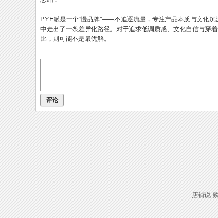
PYE派是一个“慢品牌”——不追逐流量，专注产品本质与文化
中走出了一条差异化路径。对于追求低调质感、文化自信与穿着
比，则可能不是最优解。
评论
店铺说:购