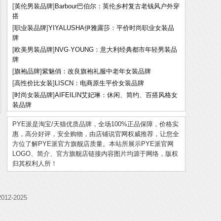
[
英伦男装品牌
]
Barbour巴伯尔：英伦乡村复古老钱风户外穿
搭
[
职业装品牌
]
YIYALUSHA伊雅露莎：平价时尚职业女装品
牌
[
欧美男装品牌
]
NVG·YOUNG：意大利经典都市年轻男装品
牌
[
旗袍品牌
]
紫魅俏：改良旗袍礼服中老年女装品牌
[
高性价比女装
]
LISCN：电商原生平价女装品牌
[
时尚女装品牌
]
AIFEILIN艾妃琳：休闲、简约、百搭风格女
装品牌
PYE派是淘宝/天猫优质品牌，全场100%正品保障，价格实
惠，高分好评，安全购物，由店铺说官网权威推荐，让您全
方位了解PYE派官方旗舰店质量。本站所展示PYE派官网
LOGO、简介、官方旗舰店链接内容图片均源于网络，版权
归其权利人所！
2-2025