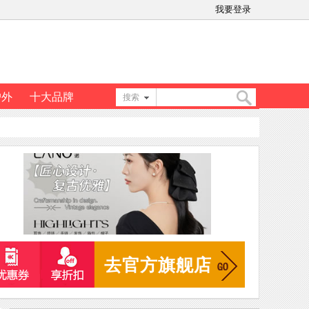
我要登录
户外
十大品牌
搜索
搜
索
去官方旗舰店