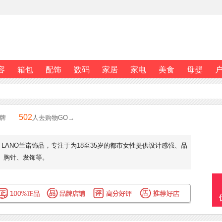
容
箱包
配饰
数码
家居
家电
美食
母婴
502
饰品牌
人去购物GO→
ANO兰诺饰品，专注于为18至35岁的都市女性提供设计感强、品
、胸针、发饰等。