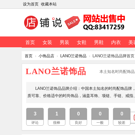
设为首页
收藏本站
首页
女装
男装
女鞋
男鞋
内衣
美
首页
›
小饰品店
›
LANO兰诺饰品
›
LANO兰诺饰品品牌首页
LANO兰诺饰品
本土知名时尚配
LANO兰诺饰品品牌介绍：中国本土知名的时尚配饰品牌，L
质可靠、价格适中的时尚饰品，涵盖耳饰、项链、手链、戒指
3
1
0
0
0
评论
很棒
良好
一般
较差