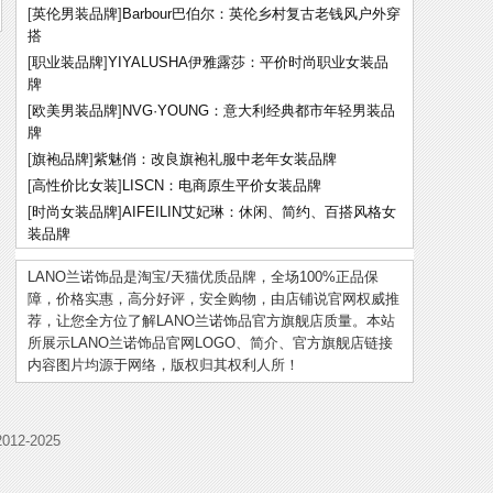
[
英伦男装品牌
]
Barbour巴伯尔：英伦乡村复古老钱风户外穿
搭
[
职业装品牌
]
YIYALUSHA伊雅露莎：平价时尚职业女装品
牌
[
欧美男装品牌
]
NVG·YOUNG：意大利经典都市年轻男装品
牌
[
旗袍品牌
]
紫魅俏：改良旗袍礼服中老年女装品牌
[
高性价比女装
]
LISCN：电商原生平价女装品牌
[
时尚女装品牌
]
AIFEILIN艾妃琳：休闲、简约、百搭风格女
装品牌
LANO兰诺饰品是淘宝/天猫优质品牌，全场100%正品保
障，价格实惠，高分好评，安全购物，由店铺说官网权威推
荐，让您全方位了解LANO兰诺饰品官方旗舰店质量。本站
所展示LANO兰诺饰品官网LOGO、简介、官方旗舰店链接
内容图片均源于网络，版权归其权利人所！
2-2025