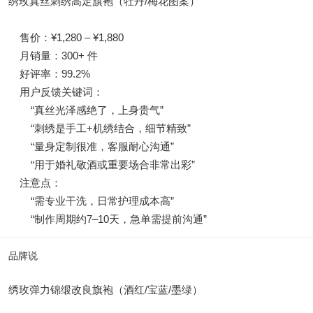
绣玫真丝刺绣高定旗袍（牡丹/梅花图案）
售价：¥1,280 – ¥1,880
月销量：300+ 件
好评率：99.2%
用户反馈关键词：
“真丝光泽感绝了，上身贵气”
“刺绣是手工+机绣结合，细节精致”
“量身定制很准，客服耐心沟通”
“用于婚礼敬酒或重要场合非常出彩”
注意点：
“需专业干洗，日常护理成本高”
“制作周期约7–10天，急单需提前沟通”
品牌说
绣玫弹力锦缎改良旗袍（酒红/宝蓝/墨绿）