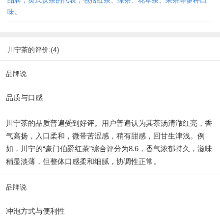
品牌，英式饮茶的代表，包括红茶、绿茶、花草茶、果茶等多种口
味。
川宁茶的评价:(4)
品牌说
品质与口感
川宁茶的品质普遍受到好评。用户普遍认为其茶汤清澈红亮，香
气高扬，入口柔和，微带苦涩感，稍有甜感，回甘生津浅。例
如，川宁的“豪门伯爵红茶”综合评分为8.6，香气浓郁持久，滋味
稍显淡薄，但整体口感柔和细腻，协调性正常。
品牌说
冲泡方式与便利性