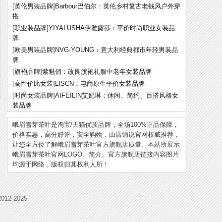
[
英伦男装品牌
]
Barbour巴伯尔：英伦乡村复古老钱风户外穿
搭
[
职业装品牌
]
YIYALUSHA伊雅露莎：平价时尚职业女装品
牌
[
欧美男装品牌
]
NVG·YOUNG：意大利经典都市年轻男装品
牌
[
旗袍品牌
]
紫魅俏：改良旗袍礼服中老年女装品牌
[
高性价比女装
]
LISCN：电商原生平价女装品牌
[
时尚女装品牌
]
AIFEILIN艾妃琳：休闲、简约、百搭风格女
装品牌
峨眉雪芽茶叶是淘宝/天猫优质品牌，全场100%正品保障，
价格实惠，高分好评，安全购物，由店铺说官网权威推荐，
让您全方位了解峨眉雪芽茶叶官方旗舰店质量。本站所展示
峨眉雪芽茶叶官网LOGO、简介、官方旗舰店链接内容图片
均源于网络，版权归其权利人所！
2-2025