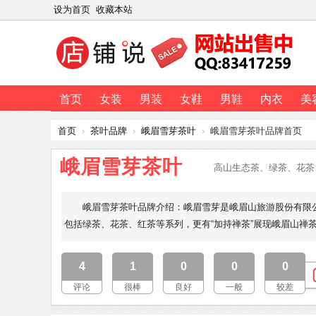
设为首页
收藏本站
首页
女装
男装
女鞋
男鞋
内衣
美
首页
›
茶叶品牌
›
峨眉雪芽茶叶
›
峨眉雪芽茶叶品牌首页
峨眉雪芽茶叶
高山生态茶、绿茶、花
峨眉雪芽茶叶品牌介绍：峨眉雪芽是峨眉山旅游股份有限公
包括绿茶、花茶、红茶等系列，更有“加持禅茶”展现峨眉山禅
4
1
0
0
0
评论
很棒
良好
一般
较差