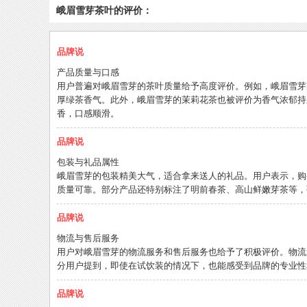
峨眉雪芽茶叶的评价：
品牌说
产品质量与口感
用户普遍对峨眉雪芽的茶叶质量给予高度评价。例如，峨眉雪芽
厚绿茶香气。此外，峨眉雪芽的茉莉花茶也被评价为香气浓郁持
香，口感顺滑。
品牌说
包装与礼品属性
峨眉雪芽的包装精美大气，适合拿来送人的礼品。用户表示，购
质量可靠。部分产品还特别标注了明前春茶、高山鲜嫩芽茶等，
品牌说
物流与售后服务
用户对峨眉雪芽的物流服务和售后服务也给予了积极评价。物流
分用户提到，即使在试饮装的情况下，也能感受到品牌的专业性
品牌说