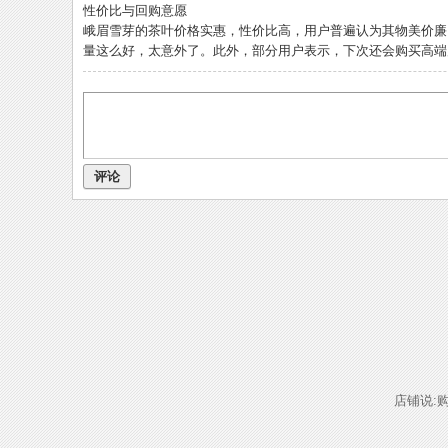
性价比与回购意愿
峨眉雪芽的茶叶价格实惠，性价比高，用户普遍认为其物美价廉
量这么好，太意外了。此外，部分用户表示，下次还会购买高端
评论
店铺说:购