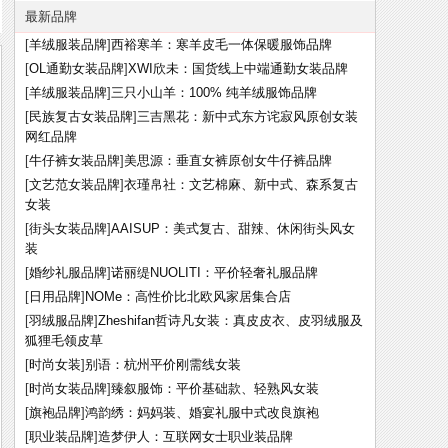
最新品牌
[
羊绒服装品牌
]
西裕寒羊：寒羊皮毛一体保暖服饰品牌
[
OL通勤女装品牌
]
XWI欣未：国货线上中端通勤女装品牌
[
羊绒服装品牌
]
三只小山羊：100% 纯羊绒服饰品牌
[
民族复古女装品牌
]
三吉黑花：新中式东方诧寂风原创女装
网红品牌
[
牛仔裤女装品牌
]
美思源：垂直女裤原创女牛仔裤品牌
[
文艺范女装品牌
]
衣瑾帛社：文艺棉麻、新中式、森系复古
女装
[
街头女装品牌
]
AAISUP：美式复古、甜辣、休闲街头风女
装
[
婚纱礼服品牌
]
诺丽缇NUOLITI：平价轻奢礼服品牌
[
日用品牌
]
NOMe：高性价比北欧风家居集合店
[
羽绒服品牌
]
Zheshifan哲诗凡女装：真皮皮衣、皮羽绒服及
狐狸毛领皮草
[
时尚女装
]
别语：杭州平价刚需线女装
[
时尚女装品牌
]
臻叙服饰：平价基础款、轻熟风女装
[
旗袍品牌
]
鸿韵绣：妈妈装、婚宴礼服中式改良旗袍
[
职业装品牌
]
造梦伊人：互联网女士职业装品牌