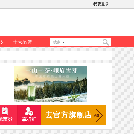
我要登录
户外
十大品牌
搜索
搜
索
去官方旗舰店