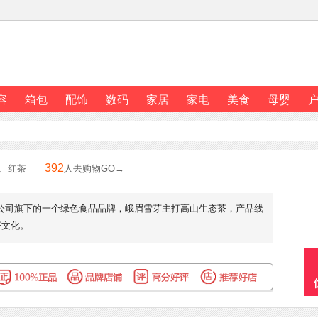
容
箱包
配饰
数码
家居
家电
美食
母婴
392
茶、红茶
人去购物GO→
司旗下的一个绿色食品品牌，峨眉雪芽主打高山生态茶，产品线
茶文化。