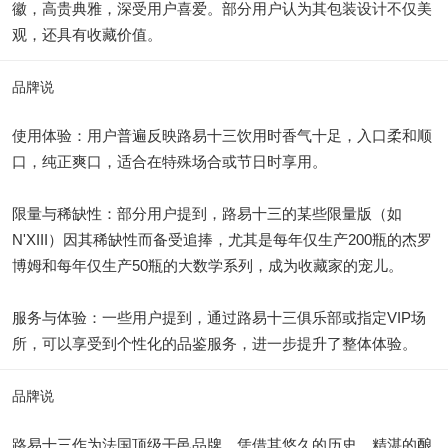
徽，高贵典雅，深受用户喜爱。部分用户认为其包装设计不仅美
观，还具有收藏价值。
品牌说
使用体验：用户普遍反映路易十三饮用时香气十足，入口柔和顺
口，纯正爽口，适合在特殊场合或节日时享用。
限量与稀缺性：部分用户提到，路易十三的某些限量版（如
N'XIII）因其稀缺性而备受追捧，尤其是每年仅生产200瓶的杰罗
博姆和每年仅生产50瓶的大数学系列，成为收藏家的宠儿。
服务与体验：一些用户提到，通过路易十三俱乐部或指定VIP场
所，可以享受到个性化的品鉴服务，进一步提升了整体体验。
品牌说
路易十三作为法国顶级干邑品牌，凭借其悠久的历史、精湛的酿