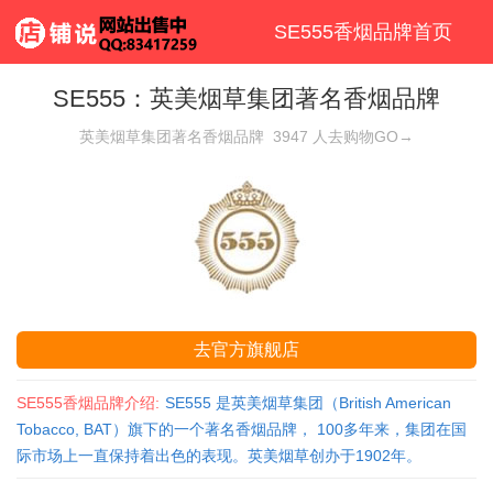
SE555香烟品牌首页
SE555：英美烟草集团著名香烟品牌
英美烟草集团著名香烟品牌
3947
人去购物GO→
去官方旗舰店
SE555香烟品牌介绍:
SE555 是英美烟草集团（British American
Tobacco, BAT）旗下的一个著名香烟品牌， 100多年来，集团在国
际市场上一直保持着出色的表现。英美烟草创办于1902年。