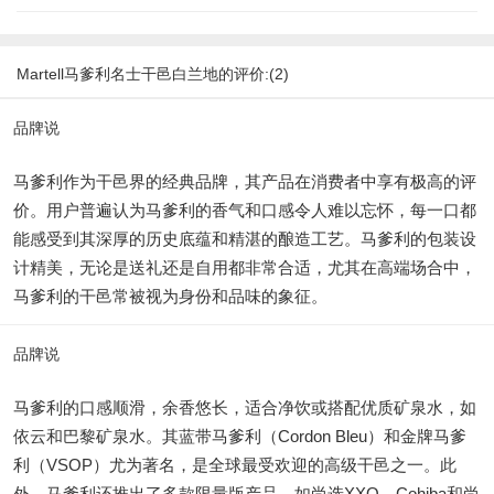
Martell马爹利名士干邑白兰地的评价:(2)
品牌说
马爹利作为干邑界的经典品牌，其产品在消费者中享有极高的评
价。用户普遍认为马爹利的香气和口感令人难以忘怀，每一口都
能感受到其深厚的历史底蕴和精湛的酿造工艺。马爹利的包装设
计精美，无论是送礼还是自用都非常合适，尤其在高端场合中，
马爹利的干邑常被视为身份和品味的象征。
品牌说
马爹利的口感顺滑，余香悠长，适合净饮或搭配优质矿泉水，如
依云和巴黎矿泉水。其蓝带马爹利（Cordon Bleu）和金牌马爹
利（VSOP）尤为著名，是全球最受欢迎的高级干邑之一。此
外，马爹利还推出了多款限量版产品，如尚选XXO、Cohiba和尚