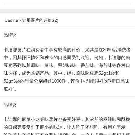
Cadina卡迪那薯片的评价:(2)
品牌说
卡迪那薯片在消费者中享有较高的评价，尤其是在8090后消费者
中，因其怀旧情怀和独特的口感而受到欢迎。例如，卡迪那的豌
豆脆系列以其原味、辣味、黑胡椒味、番茄味、海苔味等多种口
味选择，成为热销产品。其中，经典原味豌豆脆52gx1袋和
52gx3袋的销量分别超过1000件，评价中提到“很好吃”和“口感味
道好”。
品牌说
卡迪那的麻辣小龙虾味薯片也备受好评，其浓郁的麻辣味和酥脆
的口感完美复刻了麻小的味道，让人吃了还想吃。有用户表示，
这款薯片在追剧或看比赛时特别适合，一个人抱着一大包根本停