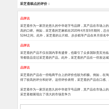
采芝斋糕点的评价：
品牌说
采芝斋作为一家历史悠久的中华老字号品牌，其产品在市场上的
高的口碑。例如，采芝斋的芝麻糕在2020年4月至9月期间，总分在8
5244之间。此外，采芝斋的云片糕、步步糕等产品在本月排名中位于3
品牌说
采芝斋的产品不仅在国内享有盛誉，也吸引了众多国际贵宾光临
等都曾品尝过采芝斋的产品。此外，采芝斋的产品在一些发达城
品牌说
采芝斋的产品在一些电商平台上的评价也较为积极。例如，在淘
得了较高的评分和好评。这些评价表明，采芝斋的产品在口感、
采芝斋作为一家历史悠久的中华老字号品牌，其产品在市场上的
采芝斋都展现出了强大的市场竞争力