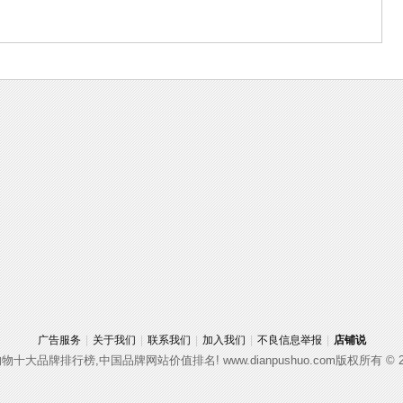
广告服务
|
关于我们
|
联系我们
|
加入我们
|
不良信息举报
|
店铺说
物十大品牌排行榜,中国品牌网站价值排名! www.dianpushuo.com版权所有 © 201