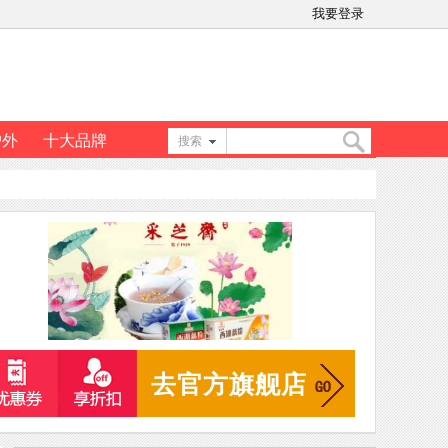
我要登录
户外
十大品牌
搜索
搜
索
去官方旗舰店