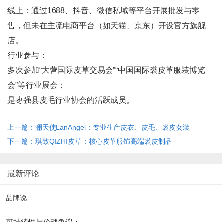
线上：通过1688、抖音、微信私域等平台开展批发与零
售，但未在主流电商平台（如天猫、京东）开设官方旗舰
店。
行业参与：
多次参加“大营国际皮草交易会”“中国国际裘皮革服装博览
会”等行业展会；
是枣强县皮毛行业协会的活跃成员。
上一篇：澜天使LanAngel：专业生产皮衣、皮毛、裘皮女装
下一篇：琪致QIZHI皮草：核心皮革服饰高端裘皮制品
最新评论
品牌说
可持续性与伦理争议：